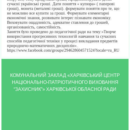
сучасні українські гроші. Дати поняття « купюра» ( паперові
гроші), монета (металеві гроші). формувати поняття про те, що
не можливо все купити за гроші. Формувати елементарні
економічні знання, розвивати інтерес пізнавати економіку.
Виховувати ощадливість, адекватне ставлення до грошей,
організованість, самостійність.
Заняття було проведено до педагогічної ради на тему:«Творче
використання прогресивних технологій навчання та сучасних
способів педагогічної техніки у процесі викладання предметів
природничо-математичних дисциплін».
https://www.facebook.com/groups/294628604571524?locale=ru_RU
КОМУНАЛЬНИЙ ЗАКЛАД «ХАРКІВСЬКИЙ ЦЕНТР
НАЦІОНАЛЬНО-ПАТРІОТИЧНОГО ВИХОВАННЯ
“ЗАХИСНИК”» ХАРКІВСЬКОЇ ОБЛАСНОЇ РАДИ