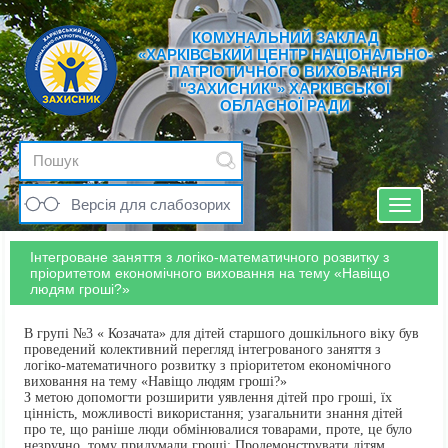
КОМУНАЛЬНИЙ ЗАКЛАД
«ХАРКІВСЬКИЙ ЦЕНТР НАЦІОНАЛЬНО-
ПАТРІОТИЧНОГО ВИХОВАННЯ
"ЗАХИСНИК"» ХАРКІВСЬКОЇ
ОБЛАСНОЇ РАДИ
Версія для слабозорих
Toggle
navigat
Інтегроване заняття з логіко-математичного розвитку з
пріоритетом економічного виховання на тему «Навіщо
людям гроші?»
В групі №3 « Козачата» для дітей старшого дошкільного віку був
проведений колективний перегляд інтегрованого заняття з
логіко-математичного розвитку з пріоритетом економічного
виховання на тему «Навіщо людям гроші?»
З метою допомогти розширити уявлення дітей про гроші, їх
цінність, можливості використання; узагальнити знання дітей
про те, що раніше люди обмінювалися товарами, проте, це було
незручно, тому придумали гроші; Продемонструвати дітям