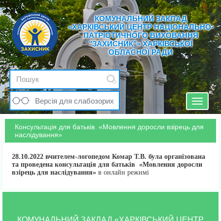
КОМУНАЛЬНИЙ ЗАКЛАД
«ХАРКІВСЬКИЙ ЦЕНТР НАЦІОНАЛЬНО-
ПАТРІОТИЧНОГО ВИХОВАННЯ
"ЗАХИСНИК"» ХАРКІВСЬКОЇ
ОБЛАСНОЇ РАДИ
Версія для слабозорих
Toggle
navigat
Консультація для батьків «Мовлення доросли взірець для
наслідування»
28.10.2022 вчителем-логопедом Комар Т.В. була організована
та проведена консультація для батьків «Мовлення доросли
взірець для наслідування»
в онлайн режимі
КОМУНАЛЬНИЙ ЗАКЛАД «ХАРКІВСЬКИЙ ЦЕНТР