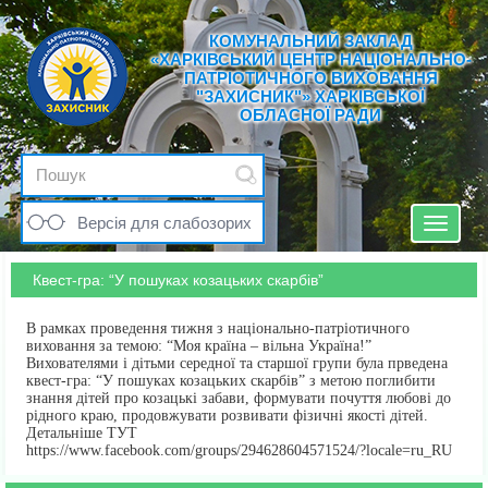
КОМУНАЛЬНИЙ ЗАКЛАД
«ХАРКІВСЬКИЙ ЦЕНТР НАЦІОНАЛЬНО-
ПАТРІОТИЧНОГО ВИХОВАННЯ
"ЗАХИСНИК"» ХАРКІВСЬКОЇ
ОБЛАСНОЇ РАДИ
Версія для слабозорих
Toggle
navigat
Квест-гра: “У пошуках козацьких скарбів”
В рамках проведення тижня з національно-патріотичного
виховання за темою: “Моя країна – вільна Україна!”
Вихователями і дітьми середної та старшої групи була прведена
квест-гра: “У пошуках козацьких скарбів” з метою поглибити
знання дітей про козацькі забави, формувати почуття любові до
рідного краю, продовжувати розвивати фізичні якості дітей.
Детальніше ТУТ
https://www.facebook.com/groups/294628604571524/?locale=ru_RU