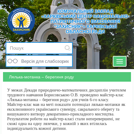
КОМУНАЛЬНИЙ ЗАКЛАД
«ХАРКІВСЬКИЙ ЦЕНТР НАЦІОНАЛЬНО-
ПАТРІОТИЧНОГО ВИХОВАННЯ
"ЗАХИСНИК"» ХАРКІВСЬКОЇ
ОБЛАСНОЇ РАДИ
Версія для слабозорих
Toggle
navigat
Лялька-мотанка – берегиня роду
У межах Декади природничо-математичних дисциплін учителем
трудового навчання Борисовською О.В. проведено майстер-клас
«Лялька-мотанка – берегиня роду» для учнів 6-го класу.
Майстер-клас мав на меті показати потенціал ляльки-мотанки як
ексклюзивного українського сувеніру, сакрального оберегу та
вишуканого витвору декоративно-прикладного мистецтва.
Результатом роботи на майстер-класі стали неперевершені, не
схожі одна на одну лялечки, у кожній з яких втілилась
індивідуальність кожної дитини.