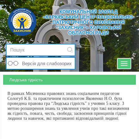
КОМУНАЛЬНИЙ ЗАКЛАД
«ХАРКІВСЬКИЙ ЦЕНТР НАЦІОНАЛЬНО-
ПАТРІОТИЧНОГО ВИХОВАННЯ
"ЗАХИСНИК"» ХАРКІВСЬКОЇ
ОБЛАСНОЇ РАДИ
Версія для слабозорих
Toggle
navigat
Людська гідність
В рамках Місячника правових знань соціальним педагогом
Сологуб К.Б. та практичним психологом Яковенко Н.О. була
проведена правова гра “Людська гідність” з учнями 5 класу. З
метою розширення знань та уявлення учнів про такі визначення
як гідність, повага, честь, свобода; засвоєння принципів гідної
людини та навичок, які притаманні відповідальній людині.