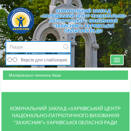
КОМУНАЛЬНИЙ ЗАКЛАД
«ХАРКІВСЬКИЙ ЦЕНТР НАЦІОНАЛЬНО-
ПАТРІОТИЧНОГО ВИХОВАННЯ
"ЗАХИСНИК"» ХАРКІВСЬКОЇ
ОБЛАСНОЇ РАДИ
Версія для слабозорих
Toggle
navigat
Матеріально-технічна база
КОМУНАЛЬНИЙ ЗАКЛАД «ХАРКІВСЬКИЙ ЦЕНТР
НАЦІОНАЛЬНО-ПАТРІОТИЧНОГО ВИХОВАННЯ
“ЗАХИСНИК”» ХАРКІВСЬКОЇ ОБЛАСНОЇ РАДИ