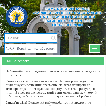
КОМУНАЛЬНИЙ ЗАКЛАД
«ХАРКІВСЬКИЙ ЦЕНТР НАЦІОНАЛЬНО-
ПАТРІОТИЧНОГО ВИХОВАННЯ
"ЗАХИСНИК"» ХАРКІВСЬКОЇ
ОБЛАСНОЇ РАДИ
Версія для слабозорих
Toggle
navigat
Мінна безпека
Вибухонебезпечні предмети становлять загрозу життю людини та
оточуючих.
Рятівник за участі сміливого песика Патрона розповідає про
види вибухонебезпечних предметів, які зараз поширені на
території України, та правила, що рятують життя при зустрічі з
ними. З відео ви дізнаєтеся, який вони мають вигляд, у чому їх
небезпека, де їх можна зустріти та що в такому разі робити.
Запам’ятайте!
Виявлений вибухонебезпечний предмет, не