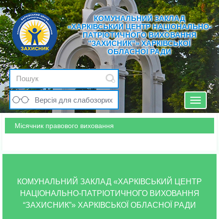
КОМУНАЛЬНИЙ ЗАКЛАД
«ХАРКІВСЬКИЙ ЦЕНТР НАЦІОНАЛЬНО-
ПАТРІОТИЧНОГО ВИХОВАННЯ
"ЗАХИСНИК"» ХАРКІВСЬКОЇ
ОБЛАСНОЇ РАДИ
Версія для слабозорих
Toggle
navigat
Місячник правового виховання
КОМУНАЛЬНИЙ ЗАКЛАД «ХАРКІВСЬКИЙ ЦЕНТР
НАЦІОНАЛЬНО-ПАТРІОТИЧНОГО ВИХОВАННЯ
“ЗАХИСНИК”» ХАРКІВСЬКОЇ ОБЛАСНОЇ РАДИ