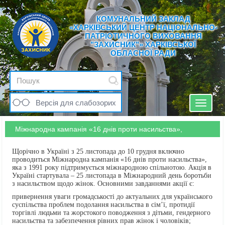
КОМУНАЛЬНИЙ ЗАКЛАД
«ХАРКІВСЬКИЙ ЦЕНТР НАЦІОНАЛЬНО-
ПАТРІОТИЧНОГО ВИХОВАННЯ
"ЗАХИСНИК"» ХАРКІВСЬКОЇ
ОБЛАСНОЇ РАДИ
Версія для слабозорих
Toggle
navigat
Міжнародна кампанія «16 днів проти насильства»,
Щорічно в Україні з 25 листопада до 10 грудня включно
проводиться Міжнародна кампанія «16 днів проти насильства»,
яка з
1991
року підтримується міжнародною спільнотою. Акція в
Україні стартувала – 25 листопада в Міжнародний день боротьби
з насильством щодо жінок. Основними завданнями акції є:
привернення уваги громадськості до актуальних для українського
суспільства проблем подолання насильства в сім’ї, протидії
торгівлі людьми та жорстокого поводження з дітьми, гендерного
насильства та забезпечення рівних прав жінок і чоловіків;