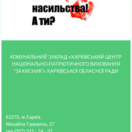
КОМУНАЛЬНИЙ ЗАКЛАД «ХАРКІВСЬКИЙ ЦЕНТР
НАЦІОНАЛЬНО-ПАТРІОТИЧНОГО ВИХОВАННЯ
“ЗАХИСНИК”» ХАРКІВСЬКОЇ ОБЛАСНОЇ РАДИ
61070, м.Харків,
Михайла Гуревича, 27
тел (057) 315 - 24 - 37