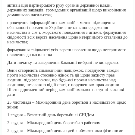
активізація партнерського руху органів державної влади,
державних закладів, громадських організацій щодо викорінення
домашнього насильства;
проведення інформаційних кампаній з метою підвищення
обізнаності населення України з питань попередження
насильства в сім’ї, жорсткого поводження з дітьми, формування
свідомості всіх верств населення щодо нетерпимого ставлення до
насильства;
формування свідомості усіх верств населення щодо нетерпимого
ставлення до насильства.
Дати початку та завершення Кампанії вибрані не випадково.
Вони створюють символічний ланцюжок, поєднуючи заходи
проти насильства стосовно жінок та дії щодо захисту прав
людини, підкреслюючи, що будь-які прояви насильства над
людиною, незалежно від її статі, є порушенням прав людини.
Шістнадцятиденний період кампанії охоплює наступні важливі
дати:
25 листопада – Міжнародний день боротьби з насильством щодо
жінок
1 грудня – Всесвітній день боротьби зі СНІДом
2 грудня – Міжнародний день боротьби з рабством
3 грудня – Міжнародний день людей з обмеженими фізичними