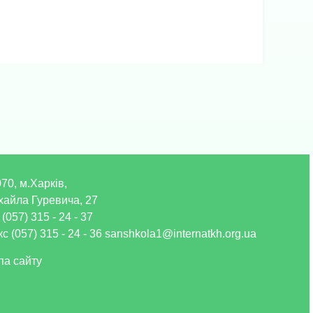
70, м.Харків,
хайла Гуревича, 27
 (057) 315 - 24 - 37
с (057) 315 - 24 - 36 sanshkola1@internatkh.org.ua
па сайту