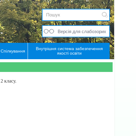
Версія для слабозорих
Внутрішня система забезпечення
Спілкування
якості освіти
2 класу.