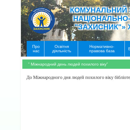
КОМУНАЛЬНИЙ 
НАЦІОНАЛЬНО
"ЗАХИСНИК"» 
Про
Освітня
Нормативно-
нас
діяльність
правова база
” Міжнародний день людей похилого віку”
До Міжнародного дня людей похилого віку бібліоте