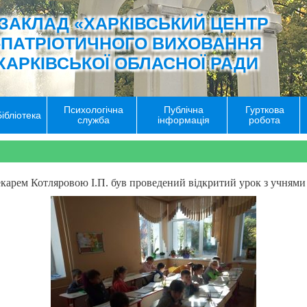
ЗАКЛАД «ХАРКІВСЬКИЙ ЦЕНТР
-ПАТРІОТИЧНОГО ВИХОВАННЯ
ХАРКІВСЬКОЇ ОБЛАСНОЇ РАДИ
Психологічна
Публічна
Гурткова
Бібліотека
служба
інформація
робота
карем Котляровою І.П. був проведений відкритий урок з учнями 