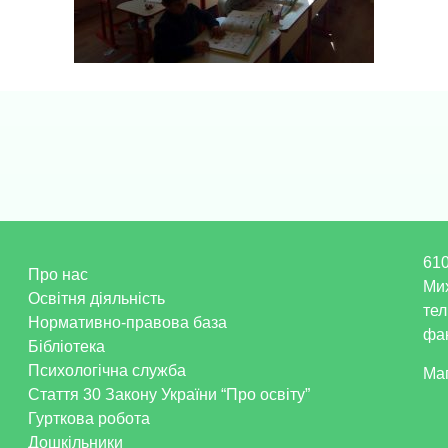
610
Про нас
Ми
Освітня діяльність
тел
Нормативно-правова база
фак
Бібліотека
Психологічна служба
Ма
Стаття 30 Закону України “Про освіту”
Гурткова робота
Дошкільники