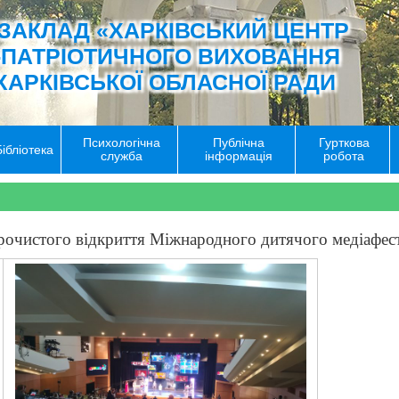
ЗАКЛАД «ХАРКІВСЬКИЙ ЦЕНТР
-ПАТРІОТИЧНОГО ВИХОВАННЯ
ХАРКІВСЬКОЇ ОБЛАСНОЇ РАДИ
Психологічна
Публічна
Гурткова
Бібліотека
служба
інформація
робота
урочистого відкриття Міжнародного дитячого медіафе