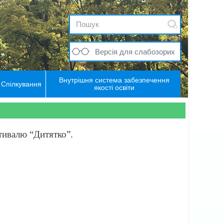
Версія для слабозорих
Внутрішня система забезпечення
Спілкування
якості освіти
стивалю “Дитятко”.