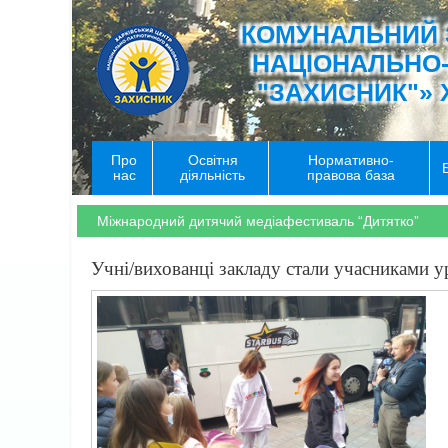
КОМУНАЛЬНИЙ 
НАЦІОНАЛЬНО
"ЗАХИСНИК"» 
Про
Освітня
Нормативно-
нас
діяльність
правова база
Міжнародний дитячий медіафестиваль “Дитятко”
Учні/вихованці закладу стали учасниками 