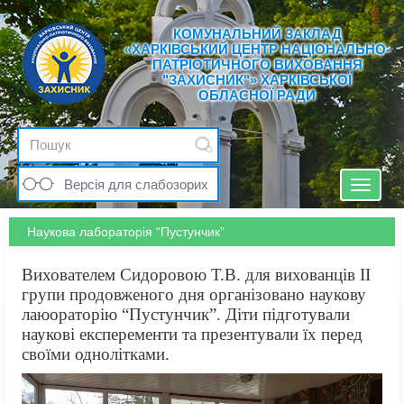
КОМУНАЛЬНИЙ ЗАКЛАД
«ХАРКІВСЬКИЙ ЦЕНТР НАЦІОНАЛЬНО-
ПАТРІОТИЧНОГО ВИХОВАННЯ
"ЗАХИСНИК"» ХАРКІВСЬКОЇ
ОБЛАСНОЇ РАДИ
Версія для слабозорих
Toggle
navigat
Наукова лабораторія “Пустунчик”
Вихователем Сидоровою Т.В. для вихованців ІІ
групи продовженого дня організовано наукову
лаюораторію “Пустунчик”. Діти підготували
наукові експеременти та презентували їх перед
своїми однолітками.