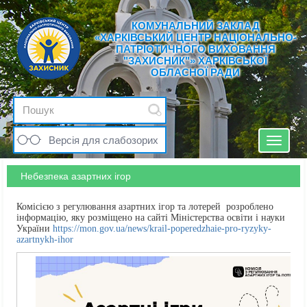
КОМУНАЛЬНИЙ ЗАКЛАД
«ХАРКІВСЬКИЙ ЦЕНТР НАЦІОНАЛЬНО-
ПАТРІОТИЧНОГО ВИХОВАННЯ
"ЗАХИСНИК"» ХАРКІВСЬКОЇ
ОБЛАСНОЇ РАДИ
Версія для слабозорих
Toggle
navigat
Небезпека азартних ігор
Комісією з регулювання азартних ігор та лотерей розроблено
інформацію, яку розміщено на сайті Міністерства освіти і науки
України
https://mon.gov.ua/news/krail-poperedzhaie-pro-ryzyky-
azartnykh-ihor