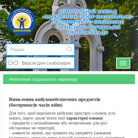
КОМУНАЛЬНИЙ ЗАКЛАД
«ХАРКІВСЬКИЙ ЦЕНТР НАЦІОНАЛЬНО-
ПАТРІОТИЧНОГО ВИХОВАННЯ
"ЗАХИСНИК"» ХАРКІВСЬКОЇ
ОБЛАСНОЇ РАДИ
Версія для слабозорих
Toggle
navigat
Небезпеки соціального характеру
Виявлення вибухонебезпечних предметів
(боєприпасів часів війн)
Для того, щоб вирізнити вибухові пристрої з-поміж усіх
інших, варто запам’ятати їхні
характерні ознаки
:
– предмети є незнайомими або незвичними для цієї
обстановки чи території;
– наявність звуків, що лунають від предмету (цокання
годинника, сигнали через певний проміжок часу), миготіння