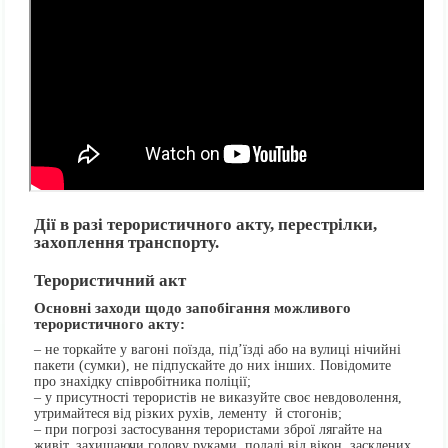
Дії в разі терористичного акту, перестрілки,
захоплення транспорту.
Терористичний акт
Основні заходи щодо запобігання можливого
терористичного акту:
– не торкайте у вагоні поїзда, під’їзді або на вулиці нічийні
пакети (сумки), не підпускайте до них інших. Повідомите
про знахідку співробітника поліції;
– у присутності терористів не виказуйте своє невдоволення,
утримайтеся від різких рухів, лементу й стогонів;
– при погрозі застосування терористами зброї лягайте на
живіт, захищаючи голову руками, подалі від вікон, засклених