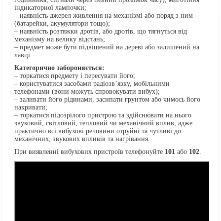
індикаторної лампочки;
– наявність джерел живлення на механізмі або поряд з ним
(батарейки, акумулятори тощо);
– наявність розтяжки дротів, або дротів, що тягнуться від
механізму на велику відстань;
– предмет може бути підвішений на дереві або залишений на
лавці.
Категорично забороняється:
– торкатися предмету і пересувати його;
– користуватися засобами радіозв’язку, мобільними
телефонами (вони можуть спровокувати вибух);
– заливати його рідинами, засипати грунтом або чимось його
накривати;
– торкатися підозрілого пристрою та здійснювати на нього
звуковий, світловий, тепловий чи механічний вплив, адже
практично всі вибухові речовини отруйні та чутливі до
механічних, звукових впливів та нагрівання.
При виявленні вибухових пристроїв телефонуйте
101
або
102
.