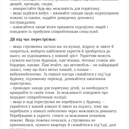
дверей, проходів, сходів;
– використайте будь-яку можливість для порятунку;
– якщо відбувся вибух – вживайте заходів щодо недопущення
пожежі та паніки, надайте домедичну допомогу
постраждалим;
– намагайтеся запам’ятати прикмети підозрілих людей і
повідомте їх прибулим співробітникам спецслужб.
Дії під час перестрілки:
– якщо стрілянина застала вас на вулиці, відразу ж ляжте й
озирніться, виберіть найближче укриття й проберіться до
нього, не піднімаючись у повний зріст. Укриттям можуть
служити виступи будинків, пам’ятники, бетонні стовпи або
бордюри, канави. Пам’ятайте, що автомобіль – не найкращий
захист, тому що його метал тонкий, а пальне –
вибухонебезпечне. За першої нагоди сховайтеся у під’їзді
будинку, підземному переході, дочекайтеся закінчення
перестрілки;
– проводьте заходи для порятунку дітей, за необхідності
прикрийте їх своїм тілом. За можливості повідомте про
інцидент співробітників поліції;
– якщо в ході перестрілки ви перебуваєте у будинку, –
укрийтеся у ванній кімнаті й ляжте на підлогу, тому що
перебувати у кімнаті небезпечно через можливість рикошету.
Перебуваючи в укритті, стежте за можливим початком
пожежі. Якщо пожежа почалася, а стрілянина не
припинилася, залиште квартиру й сховайтеся в під’їзді, далі