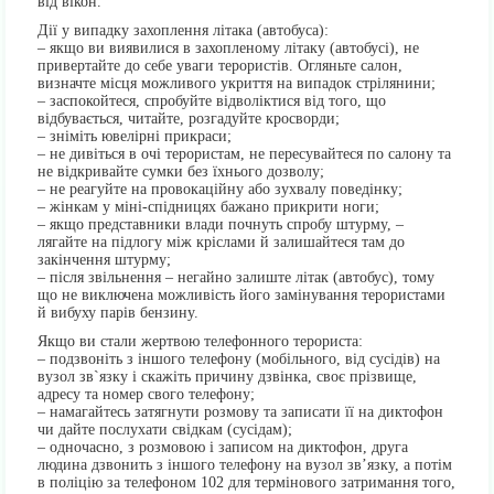
від вікон.
Дії у випадку захоплення літака (автобуса):
– якщо ви виявилися в захопленому літаку (автобусі), не
привертайте до себе уваги терористів. Огляньте салон,
визначте місця можливого укриття на випадок стрілянини;
– заспокойтеся, спробуйте відволіктися від того, що
відбувається, читайте, розгадуйте кросворди;
– зніміть ювелірні прикраси;
– не дивіться в очі терористам, не пересувайтеся по салону та
не відкривайте сумки без їхнього дозволу;
– не реагуйте на провокаційну або зухвалу поведінку;
– жінкам у міні-спідницях бажано прикрити ноги;
– якщо представники влади почнуть спробу штурму, –
лягайте на підлогу між кріслами й залишайтеся там до
закінчення штурму;
– після звільнення – негайно залиште літак (автобус), тому
що не виключена можливість його замінування терористами
й вибуху парів бензину.
Якщо ви стали жертвою телефонного терориста:
– подзвоніть з іншого телефону (мобільного, від сусідів) на
вузол зв`язку і скажіть причину дзвінка, своє прізвище,
адресу та номер свого телефону;
– намагайтесь затягнути розмову та записати її на диктофон
чи дайте послухати свідкам (сусідам);
– одночасно, з розмовою і записом на диктофон, друга
людина дзвонить з іншого телефону на вузол зв’язку, а потім
в поліцію за телефоном 102 для термінового затримання того,