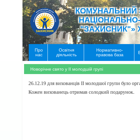
КОМУНАЛЬНИЙ 
НАЦІОНАЛЬНО
"ЗАХИСНИК"» 
Про
Освітня
Нормативно-
нас
діяльність
правова база
Новорічне свято у ІІ молодшій групі
26.12.19 для вихованців ІІ молодшої групи було орг
Кожен вихованець отримав солодкий подарунок.