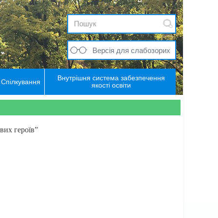
Версія для слабозорих
Внутрішня система забезпечення
Спілкування
якості освіти
ових героїв”