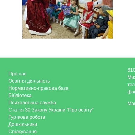
610
Про нас
Ми
Освітня діяльність
тел
Нормативно-правова база
фак
Бібліотека
Психологічна служба
Ма
Стаття 30 Закону України “Про освіту”
Гурткова робота
Дошкільники
Спілкування