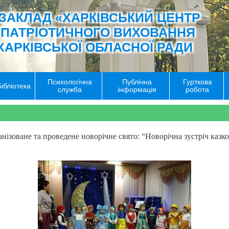
ЗАКЛАД «ХАРКІВСЬКИЙ ЦЕНТР
-ПАТРІОТИЧНОГО ВИХОВАННЯ
ХАРКІВСЬКОЇ ОБЛАСНОЇ РАДИ
Психологічна
Публічна
Гурткова
Бібліотека
служба
інформація
робота
анізоване та проведене новорічне свято: “Новорічна зустріч казк