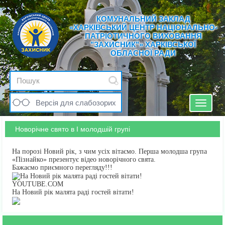
КОМУНАЛЬНИЙ ЗАКЛАД
«ХАРКІВСЬКИЙ ЦЕНТР НАЦІОНАЛЬНО-
ПАТРІОТИЧНОГО ВИХОВАННЯ
"ЗАХИСНИК"» ХАРКІВСЬКОЇ
ОБЛАСНОЇ РАДИ
Версія для слабозорих
Toggle
navigat
Новорічне свято в І молодшій групі
На порозі Новий рік, з чим усіх вітаємо. Перша молодша група
«Пізнайко» презентує відео новорічного свята.
Бажаємо приємного перегляду!!!
YOUTUBE.COM
На Новий рік малята раді гостей вітати!