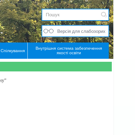
Версія для слабозорих
Внутрішня система забезпечення
Спілкування
якості освіти
ну”