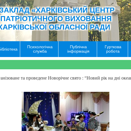
ЗАКЛАД «ХАРКІВСЬКИЙ ЦЕНТР
-ПАТРІОТИЧНОГО ВИХОВАННЯ
ХАРКІВСЬКОЇ ОБЛАСНОЇ РАДИ
Психологічна
Публічна
Гурткова
Бібліотека
служба
інформація
робота
ганізоване та проведене Новорічне свято : “Новий рік на дні океа