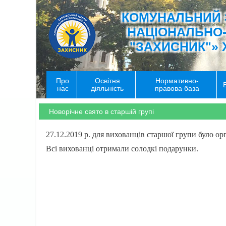
КОМУНАЛЬНИЙ 
НАЦІОНАЛЬНО
"ЗАХИСНИК"» 
Про
Освітня
Нормативно-
нас
діяльність
правова база
Новорічне свято в старшій групі
27.12.2019 р. для вихованців старшої групи було ор
Всі вихованці отримали солодкі подарунки.