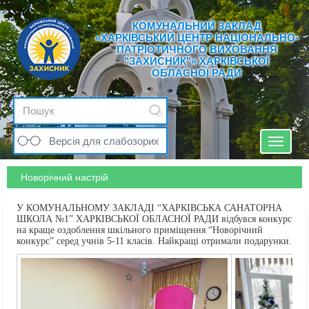
КОМУНАЛЬНИЙ ЗАКЛАД
«ХАРКІВСЬКИЙ ЦЕНТР НАЦІОНАЛЬНО-
ПАТРІОТИЧНОГО ВИХОВАННЯ
"ЗАХИСНИК"» ХАРКІВСЬКОЇ
ОБЛАСНОЇ РАДИ
Версія для слабозорих
Toggle
navigat
Новорічний настрій
У КОМУНАЛЬНОМУ ЗАКЛАДІ “ХАРКІВСЬКА САНАТОРНА
ШКОЛА №1” ХАРКІВСЬКОЇ ОБЛАСНОЇ РАДИ відбувся конкурс
на краще оздоблення шкільного приміщення “Новорічний
конкурс” серед учнів 5-11 класів. Найкращі отримали подарунки.