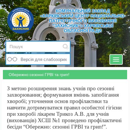
КОМУНАЛЬНИЙ ЗАКЛАД
«ХАРКІВСЬКИЙ ЦЕНТР НАЦІОНАЛЬНО-
ПАТРІОТИЧНОГО ВИХОВАННЯ
"ЗАХИСНИК"» ХАРКІВСЬКОЇ
ОБЛАСНОЇ РАДИ
Версія для слабозорих
Toggle
navigat
Обережно:сезонні ГРВІ та грип!
З метою розширення знань учнів про сезонні
захворювання; формування вміннь запобігання
хворобі; уточнення основ профілактики та
навчити дотримуватися правил особистої гігієни
при хворобі лікарем Трикоз А.В. для учнів
(вихованців) ХСШ №1 проведено профілактичні
бесіди “Обережно: сезонні ГРВІ та грип!”.