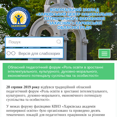
КОМУНАЛЬНИЙ ЗАКЛАД
«ХАРКІВСЬКИЙ ЦЕНТР НАЦІОНАЛЬНО-
ПАТРІОТИЧНОГО ВИХОВАННЯ
"ЗАХИСНИК"» ХАРКІВСЬКОЇ
ОБЛАСНОЇ РАДИ
Версія для слабозорих
Toggle
navigat
Обласний педагогічний форум «Роль освіти в зростанні
інтелектуального, культурного, духовно-морального,
економічного потенціалу суспільства та особистості»
28 серпня 2019 року
відбувся традиційний обласний
педагогічний форум «Роль освіти в зростанні інтелектуального,
культурного, духовно-морального, економічного потенціалу
суспільства та особистості».
У межах форуму фахівцями КВНЗ «Харківська академія
неперервної освіти» було організовано та проведено десять
тематичних локацій для педагогічних працівників за різними