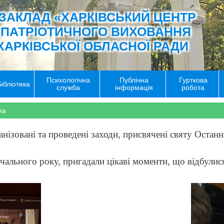
ЗАКЛАД «ХАРКІВСЬКИЙ ЦЕНТР
-ПАТРІОТИЧНОГО ВИХОВАННЯ
ХАРКІВСЬКОЇ ОБЛАСНОЇ РАДИ
Психологічна
Публічна
Гурткова
Бібліотека
служба
інформація
робота
ка
нізовані та проведені заходи, присвячені святу Остан
вчального року, пригадали цікаві моменти, що відбулис