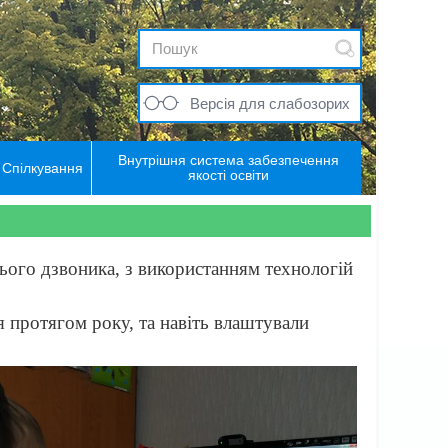
Версія для слабозорих
Внутрішня система забезпечення
Спілкування
якості освіти
нього дзвоника, з використанням технологій
я протягом року, та навіть влаштували