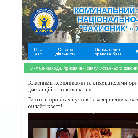
КОМУНАЛЬНИЙ 
НАЦІОНАЛЬНО
"ЗАХИСНИК"» 
Про
Освітня
Нормативно-
нас
діяльність
правова база
Онлайн-заходи, присвячені святу Останнього дзвони
Класними керівниками та вихователями орга
дистанційного виховання.
Вчителі привітали учнів із завершенням на
онлайн-квест!!!