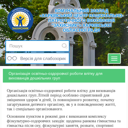
КОМУНАЛЬНИЙ ЗАКЛАД
«ХАРКІВСЬКИЙ ЦЕНТР НАЦІОНАЛЬНО-
ПАТРІОТИЧНОГО ВИХОВАННЯ
"ЗАХИСНИК"» ХАРКІВСЬКОЇ
ОБЛАСНОЇ РАДИ
Версія для слабозорих
Toggle
navigat
Організація освітньо-оздоровчої роботи влітку для
вихованців дошкільних груп
Організація освітньо-оздоровчої роботи влітку для вихованців
дошкільних груп.Літній період особливо сприятливий для
зміцнення здоров’я дітей, їх повноцінного розвитку, початку
загартування дитячого організму, як у в повсякденному житті,
так і спеціально організованого.
Основним пунктом в режимі дня є виконання комплексу
фізкультурно-оздоровчих заходів: щоденна ранкова гімнастика та
гімнастка після сну, фізкультурні заняття, розваги, спортивні