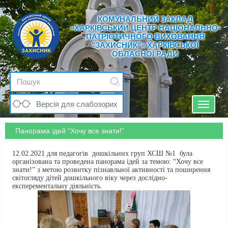
КОМУНАЛЬНИЙ ЗАКЛАД
«ХАРКІВСЬКИЙ ЦЕНТР НАЦІОНАЛЬНО-
ПАТРІОТИЧНОГО ВИХОВАННЯ
"ЗАХИСНИК"» ХАРКІВСЬКОЇ
ОБЛАСНОЇ РАДИ
Версія для слабозорих
Toggle
navigat
Панорама ідей “Хочу все знати!”
12.02.2021 для педагогів дошкільних груп ХСШ №1 була
організована та проведена панорама ідей за темою: “Хочу все
знати!” з метою розвитку пізнавльної активності та поширення
світогляду дітей дошкільного віку через дослідно-
експерементальну діяльність.