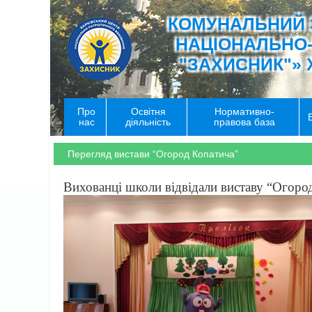
КОМУНАЛЬНИЙ 
НАЦІОНАЛЬНО
"ЗАХИСНИК"» 
Про
Освітня
Нормативно-
нас
діяльність
правова база
Перегляд вистави “Огород Копатича”
Вихованці школи відвідали виставу “Огород