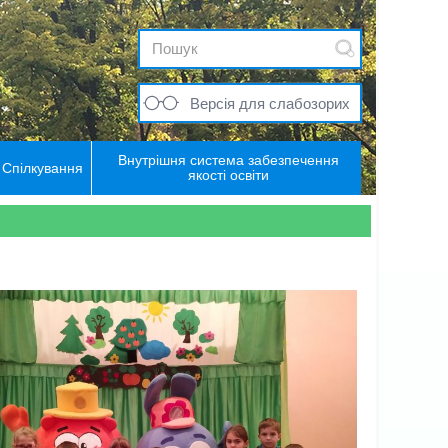
Версія для слабозорих
Внутрішня система забезпечення
Спілкування
якості освіти