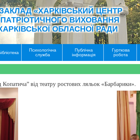
ЗАКЛАД «ХАРКІВСЬКИЙ ЦЕНТР
-ПАТРІОТИЧНОГО ВИХОВАННЯ
ХАРКІВСЬКОЇ ОБЛАСНОЇ РАДИ
Психологічна
Публічна
Гурткова
Бібліотека
служба
інформація
робота
 Копатича” від театру ростових ляльок «Барбарики».