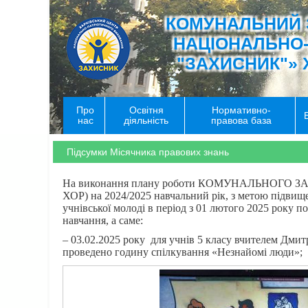
КОМУНАЛЬНИЙ 
НАЦІОНАЛЬНО
"ЗАХИСНИК"» 
Про
Освітня
Нормативно-
нас
діяльність
правова база
Підсумки Місячника правових знань
На виконання плану роботи КОМУНАЛЬНОГО 
ХОР) на 2024/2025 навчальний рік, з метою підвище
учнівської молоді в період з 01 лютого 2025 року 
навчання, а саме:
– 03.02.2025 року для учнів 5 класу вчителем Дмит
проведено годину спілкування «Незнайомі люди»;