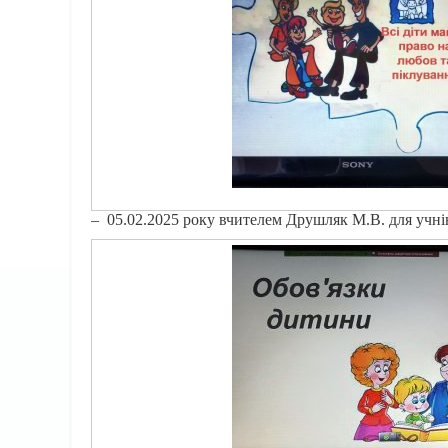
– 05.02.2025 року вчителем Друшляк М.В. для учні