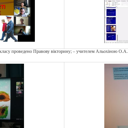
4 класу проведено Правову вікторину; – учителем Альохіною О.А.