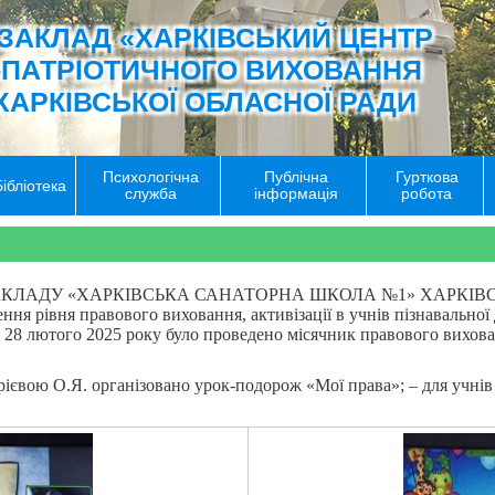
ЗАКЛАД «ХАРКІВСЬКИЙ ЦЕНТР
-ПАТРІОТИЧНОГО ВИХОВАННЯ
ХАРКІВСЬКОЇ ОБЛАСНОЇ РАДИ
Психологічна
Публічна
Гурткова
Бібліотека
служба
інформація
робота
ЗАКЛАДУ «ХАРКІВСЬКА САНАТОРНА ШКОЛА №1» ХАРКІВСЬК
ння рівня правового виховання, активізації в учнів пізнавально
по 28 лютого 2025 року було проведено місячник правового вихов
рієвою О.Я. організовано урок-подорож «Мої права»; – для учнів