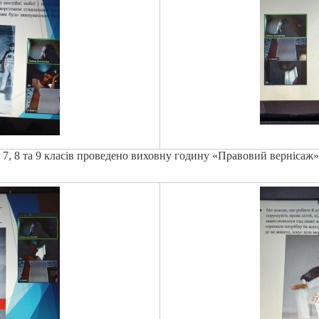
в 7, 8 та 9 класів проведено виховну годину «Правовий вернісаж