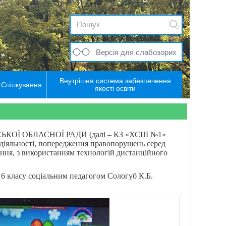
Версія для слабозорих
Внутрішня система забезпечення
Спілкування
якості освіти
ОЇ ОБЛАСНОЇ РАДИ (далі – КЗ «ХСШ №1»
ї діяльності, попередження правопорушень серед
ання, з використанням технологій дистанційного
 6 класу соціальним педагогом Сологуб К.Б.