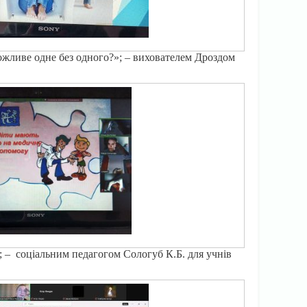
можливе одне без одного?»; – вихователем Дроздом
; – соціальним педагогом Сологуб К.Б. для учнів