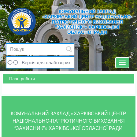
КОМУНАЛЬНИЙ ЗАКЛАД
«ХАРКІВСЬКИЙ ЦЕНТР НАЦІОНАЛЬНО-
ПАТРІОТИЧНОГО ВИХОВАННЯ
"ЗАХИСНИК"» ХАРКІВСЬКОЇ
ОБЛАСНОЇ РАДИ
Версія для слабозорих
Toggle
navigat
План роботи
КОМУНАЛЬНИЙ ЗАКЛАД «ХАРКІВСЬКИЙ ЦЕНТР
НАЦІОНАЛЬНО-ПАТРІОТИЧНОГО ВИХОВАННЯ
“ЗАХИСНИК”» ХАРКІВСЬКОЇ ОБЛАСНОЇ РАДИ