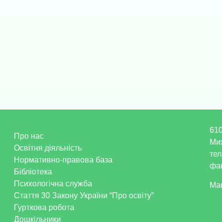
610
Про нас
Ми
Освітня діяльність
тел
Нормативно-правова база
фак
Бібліотека
Психологічна служба
Ма
Стаття 30 Закону України “Про освіту”
Гурткова робота
Дошкільники