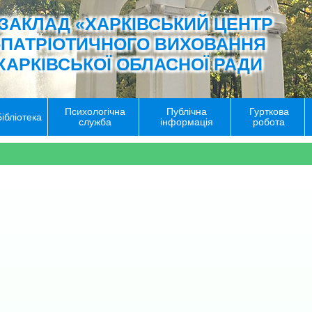
ЗАКЛАД «ХАРКІВСЬКИЙ ЦЕНТР
-ПАТРІОТИЧНОГО ВИХОВАННЯ
ХАРКІВСЬКОЇ ОБЛАСНОЇ РАДИ
Психологічна
Публічна
Гурткова
Бібліотека
служба
інформація
робота