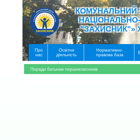
КОМУНАЛЬНИЙ 
НАЦІОНАЛЬНО
"ЗАХИСНИК"» 
Про
Освітня
Нормативно-
нас
діяльність
правова база
Поради батькам першокласників