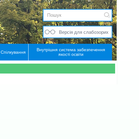
Версія для слабозорих
Внутрішня система забезпечення
Спілкування
якості освіти