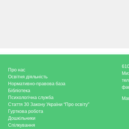
610
Про нас
 для збільшення чи зменшення гучності.
Ми
Освітня діяльність
тел
Нормативно-правова база
фак
Бібліотека
Психологічна служба
Ма
Стаття 30 Закону України “Про освіту”
Гурткова робота
Дошкільники
Спілкування