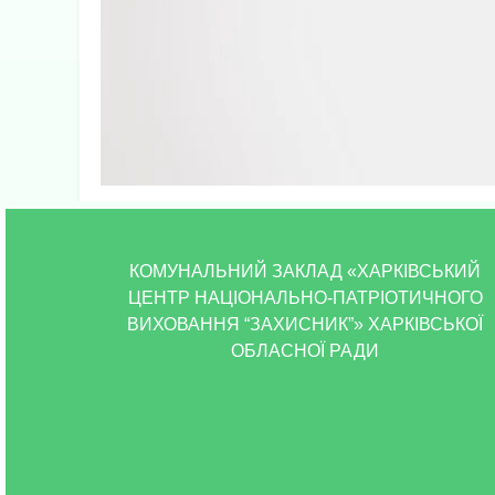
00:00
00:00
08:01
КОМУНАЛЬНИЙ ЗАКЛАД «ХАРКІВСЬКИЙ
Використовуйте клавіші зі стрілками Вгору/Вниз
ЦЕНТР НАЦІОНАЛЬНО-ПАТРІОТИЧНОГО
ВИХОВАННЯ “ЗАХИСНИК”» ХАРКІВСЬКОЇ
ОБЛАСНОЇ РАДИ