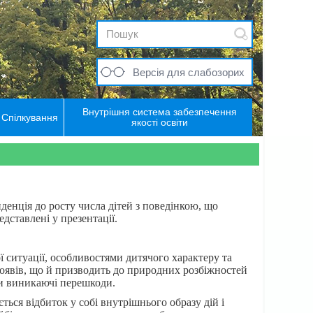
Версія для слабозорих
Внутрішня система забезпечення
Спілкування
якості освіти
денція до росту числа дітей з поведінкою, що
дставлені у презентації.
 ситуації, особливостями дитячого характеру та
проявів, що й призводить до природних розбіжностей
ти виникаючі перешкоди.
ться відбиток у собі внутрішнього образу дій і