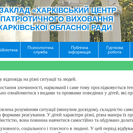
ЗАКЛАД «ХАРКІВСЬКИЙ ЦЕНТР
-ПАТРІОТИЧНОГО ВИХОВАННЯ
ХАРКІВСЬКОЇ ОБЛАСНОЇ РАДИ
Психологічна
Публічна
Гурткова
Бібліотека
служба
інформація
робота
 відповідь на різні ситуації та людей.
стання злочинності, наркоманії і саме тому прослідковується тен
но ознайомитися з видами та проявами поведінки у дітей, які пре
влена розумінням ситуації (минулим досвідом), складністю самої
и формами реагування. У дітей характери різні, різна манера їх 
особистістю, вона повинна навчитися самостійно та обдумано дола
ховного, соціального і тілесного в людині. У цей період відбуває