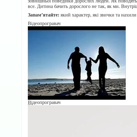
зовнішньої поведінки дорослих людей. Як поводять 
все. Дитина бачить дорослого не так, як ми. Внутр
Запам’ятайте:
який характер, які звички та нахили 
Відеопрогравач
Відеопрогравач
00:00
00:00
05:20
Використовуйте клавіші зі стрілками Вгору/Вниз