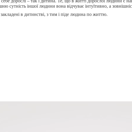
себе дорослі – так і дитина. Те, що в житті дорослої людини є н
ішню сутність іншої людини вона відчуває інтуїтивно, а зовнішні
закладені в дитинстві, з тим і піде людина по життю.
 для збільшення чи зменшення гучності.