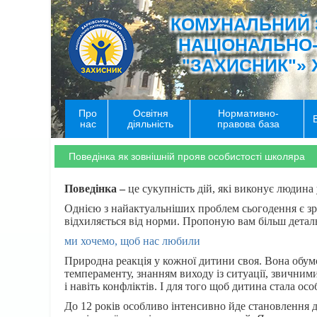
КОМУНАЛЬНИЙ 
НАЦІОНАЛЬНО
"ЗАХИСНИК"» 
Про
Освітня
Нормативно-
нас
діяльність
правова база
Поведінка як зовнішній прояв особистості школяра
Поведінка –
це сукупність дій, які виконує людина у
Однією з найактуальніших проблем сьогодення є зро
відхиляється від норми. Пропоную вам більш деталь
ми хочемо, щоб нас любили
Природна реакція у кожної дитини своя. Вона обумо
темпераменту, знанням виходу із ситуації, звичним
і навіть конфліктів. І для того щоб дитина стала 
До 12 років особливо інтенсивно йде становлення ду