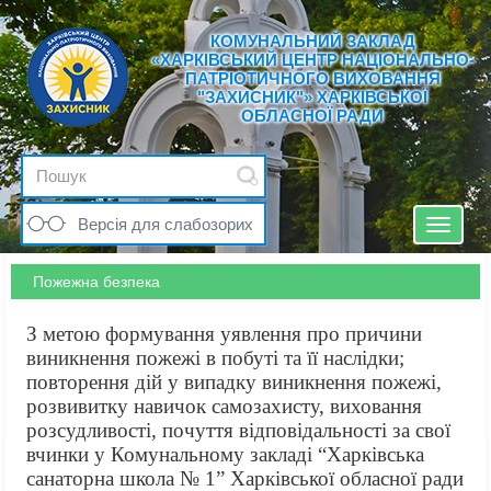
КОМУНАЛЬНИЙ ЗАКЛАД
«ХАРКІВСЬКИЙ ЦЕНТР НАЦІОНАЛЬНО-
ПАТРІОТИЧНОГО ВИХОВАННЯ
"ЗАХИСНИК"» ХАРКІВСЬКОЇ
ОБЛАСНОЇ РАДИ
Версія для слабозорих
Toggle
navigat
Пожежна безпека
З метою формування уявлення про причини
виникнення пожежі в побуті та її наслідки;
повторення дій у випадку виникнення пожежі,
розвивитку навичок самозахисту, виховання
розсудливості, почуття відповідальності за свої
вчинки у Комунальному закладі “Харківська
санаторна школа № 1” Харківської обласної ради