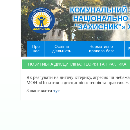
КОМУНАЛЬНИЙ 
НАЦІОНАЛЬНО
"ЗАХИСНИК"» 
Про
Освітня
Нормативно-
нас
діяльність
правова база
ПОЗИТИВНА ДИСЦИПЛІНА: ТЕОРІЯ ТА ПРАКТИКА
Як реагувати на дитячу істерику, агресію чи небаж
МОН «Позитивна дисципліна: теорія та практика».
Завантажити
тут
.