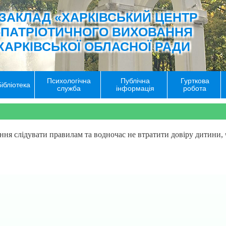
ЗАКЛАД «ХАРКІВСЬКИЙ ЦЕНТР
-ПАТРІОТИЧНОГО ВИХОВАННЯ
ХАРКІВСЬКОЇ ОБЛАСНОЇ РАДИ
Психологічна
Публічна
Гурткова
Бібліотека
служба
інформація
робота
ання слідувати правилам та водночас не втратити довіру дитини