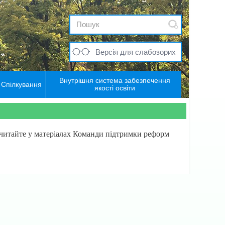
Версія для слабозорих
Внутрішня система забезпечення
Спілкування
якості освіти
, читайте у матеріалах Команди підтримки реформ