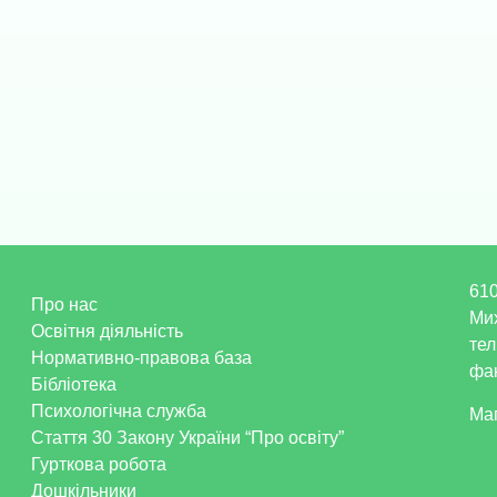
610
Про нас
Ми
Освітня діяльність
тел
Нормативно-правова база
фак
Бібліотека
Психологічна служба
Ма
Стаття 30 Закону України “Про освіту”
Гурткова робота
Дошкільники