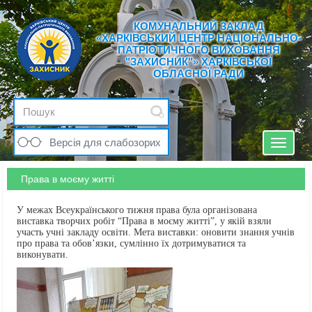
КОМУНАЛЬНИЙ ЗАКЛАД
«ХАРКІВСЬКИЙ ЦЕНТР НАЦІОНАЛЬНО-
ПАТРІОТИЧНОГО ВИХОВАННЯ
"ЗАХИСНИК"» ХАРКІВСЬКОЇ
ОБЛАСНОЇ РАДИ
Версія для слабозорих
Toggle
navigat
Права в моєму житті
У межах Всеукраїнського тижня права була організована
виставка творчих робіт “Права в моєму житті”, у якій взяли
участь учні закладу освіти. Мета виставки: оновити знання учнів
про права та обов’язки, сумлінно їх дотримуватися та
виконувати.