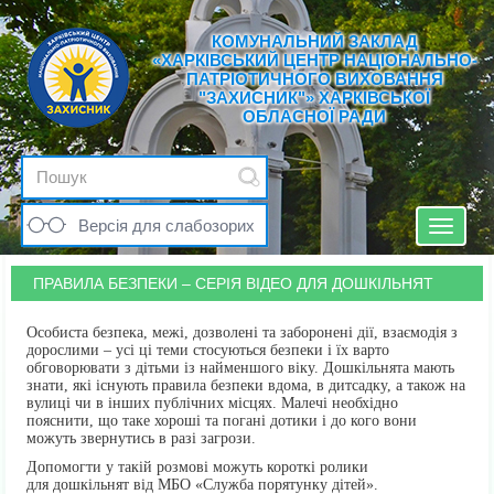
КОМУНАЛЬНИЙ ЗАКЛАД
«ХАРКІВСЬКИЙ ЦЕНТР НАЦІОНАЛЬНО-
ПАТРІОТИЧНОГО ВИХОВАННЯ
"ЗАХИСНИК"» ХАРКІВСЬКОЇ
ОБЛАСНОЇ РАДИ
Версія для слабозорих
Toggle
navigat
ПРАВИЛА БЕЗПЕКИ – СЕРІЯ ВІДЕО ДЛЯ ДОШКІЛЬНЯТ
Особиста безпека, межі, дозволені та заборонені дії, взаємодія з
дорослими – усі ці теми стосуються безпеки і їх варто
обговорювати з дітьми із найменшого віку. Дошкільнята мають
знати, які існують правила безпеки вдома, в дитсадку, а також на
вулиці чи в інших публічних місцях. Малечі необхідно
пояснити, що таке хороші та погані дотики і до кого вони
можуть звернутись в разі загрози.
Допомогти у такій розмові можуть короткі ролики
для дошкільнят від МБО «Служба порятунку дітей».