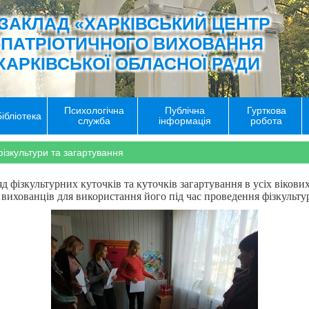
ЗАКЛАД «ХАРКІВСЬКИЙ ЦЕНТР
-ПАТРІОТИЧНОГО ВИХОВАННЯ
ХАРКІВСЬКОЇ ОБЛАСНОЇ РАДИ
Психологічна
Публічна
Гурткова
Бібліотека
служба
інформація
робота
ізкультури та загартування
яд фізкультурних куточків та куточків загартування в усіх віков
 вихованців для використання його під час проведення фізкульту