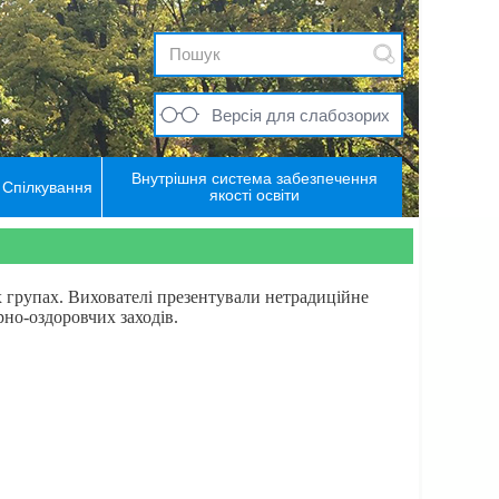
Версія для слабозорих
Внутрішня система забезпечення
Спілкування
якості освіти
их групах. Вихователі презентували нетрадиційне
рно-оздоровчих заходів.