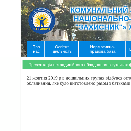
КОМУНАЛЬНИЙ 
НАЦІОНАЛЬНО
"ЗАХИСНИК"» 
Про
Освітня
Нормативно-
нас
діяльність
правова база
Презентація нетрадиційного обладнання в куточках ф
21 жовтня 2019 р в дошкільних групах відбувся огл
обладнання, яке було виготовлено разом з батьками