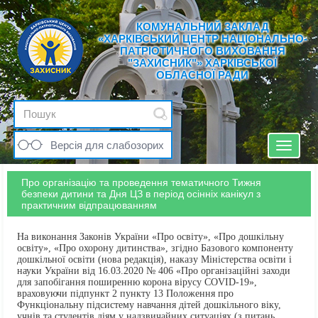
КОМУНАЛЬНИЙ ЗАКЛАД
«ХАРКІВСЬКИЙ ЦЕНТР НАЦІОНАЛЬНО-
ПАТРІОТИЧНОГО ВИХОВАННЯ
"ЗАХИСНИК"» ХАРКІВСЬКОЇ
ОБЛАСНОЇ РАДИ
Версія для слабозорих
Toggle
navigat
Про організацію та проведення тематичного Тижня
безпеки дитини та Дня ЦЗ в період осінніх канікул з
практичним відпрацюванням
На виконання Законів України «Про освіту», «Про дошкільну
освіту», «Про охорону дитинства», згідно Базового компоненту
дошкільної освіти (нова редакція), наказу Міністерства освіти і
науки України від 16.03.2020 № 406 «Про організаційні заходи
для запобігання поширенню корона вірусу COVID-19»,
враховуючи підпункт 2 пункту 13 Положення про
Функціональну підсистему навчання дітей дошкільного віку,
учнів та студентів діям у надзвичайних ситуаціях (з питань