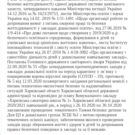
безпеки життєдіяльності) єдиної державної системи цивільного
захисту, затвердженого наказом Міністерства юстиції України
14.12.2016 за № 1623/29753, листів Міністерства освіти і науки
України від 14.02. 2019 № 1/11-1491 «Щодо організації роботи та
дотримання вимог з питань охорони праці та безпеки
життєдіяльності у закладах дошкільної освіти», від 27.06.2019 №
1/9-414 «Про деякі питання щодо створення у 2019/2020 н.р.
безпечного освітнього середовища, формування в дітей та
учнівської молоді ціннісних життєвих навичок», листа Інституту
інноваційних технологій і змісту освіти Міністерства освіти і
науки України від 26.07.2010 № 1.4/18-3082 «Про організовану і
самостійну діяльність дітей у дошкільному навчальному закладі»,
Постанова Головного державного санітарного лікаря України від
22.09.2020 № 55 «Про затвердження протиепідемічних заходів у
закладах дошкільної освіти на період карантину у зв’язку з
поширенням корона вірусної хвороби (COVID – 19), протоколу
№ 5 від 12.03.2020 позачергового засідання регіональної комісії з
питань техногенно-екологічної безпеки та надзвичайних
ситуацій Харківської області Харківської обласної державної
адміністрації та відповідно до плану Комунального закладу
«Харківська санаторна школа № 1» Харківської обласної ради на
2020/2021 навчальний рік, в період з 26.10.2020 по 30.10.2020
заплановане проведення тематичного Тижня безпеки дитини та
Дня ЦЗ в дошкільних групах ХСШ №1 з метою проведення
тематичних осінніх канікул, забезпечення якісного проведення
заходів щодо збереження життя і здоров’я дітей та дотримання
правил безпечної поведінки в закладі та за її межами.