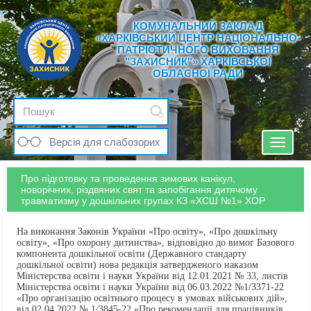
КОМУНАЛЬНИЙ ЗАКЛАД
«ХАРКІВСЬКИЙ ЦЕНТР НАЦІОНАЛЬНО-
ПАТРІОТИЧНОГО ВИХОВАННЯ
"ЗАХИСНИК"» ХАРКІВСЬКОЇ
ОБЛАСНОЇ РАДИ
Версія для слабозорих
Toggle
navigat
Про підготовку та проведення зимових канікул,
новорічних, різдвяних свят та запобігання дитячому
травматизму у дошкільних групах КЗ «ХСШ №1» ХОР
На виконання Законів України «Про освіту», «Про дошкільну
освіту», «Про охорону дитинства», відповідно до вимог Базового
компонента дошкільної освіти (Державного стандарту
дошкільної освіти) нова редакція затвердженого наказом
Міністерства освіти і науки України від 12.01.2021 № 33, листів
Міністерства освіти і науки України від 06.03.2022 №1/3371-22
«Про організацію освітнього процесу в умовах військових дій»,
від 02.04.2022 № 1/3845-22 «Про рекомендації для працівників