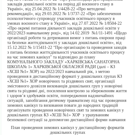
закладів дошкільної освіти на період дії воєнного стану в
Україні», від 25.04.2022 № 1/4428-22 «Про методичні
рекомендації», від 29.03.2022 № 1/3737-22 «Про забезпечення
психологічного супроводу учасників освітнього процесу в
умовах воєнного стану в Україні», від 27.07.2022 № 1/8504-22
«Про окремі питання діяльності закладів дошкільної освіти у
2022/2023 навчальному році», від 14.02.2019 №1/11-1491 «Щодо
організації роботи та дотримання вимог з питань охорони праці
та безпеки життєдіяльності у закладах дошкільної освіти», від
15.12.2022 № 1/15411-22 “Про організацію та проведення заходів
з питань безпеки життєдіяльності учасників освітнього процесу
на час зимових канікул” та відповідно до плану
КОМУНАЛЬНОГО ЗАКЛАДУ «ХАРКІВСЬКА САНАТОРНА
ШКОЛА№ 1» ХАРКІВСЬКОЇ ОБЛАСНОЇ РАДИ (далі – КЗ
«ХСШ №1» ХОР) на 2022/2023 навчальний рік, з метою
проведення в дистанційному форматі у дошкільних групах КЗ
«ХСШ №1» ХОР новорічних та різдвяних свят, організації
змістовного дозвілля вихованців дошкільних груп у новорічні
свята та різдвяні дні, посилення контролю за збереженням життя
і здоров’я здобувачів освіти, попередження надзвичайних
ситуацій, запобігання дитячому травматизму під час проведення
зимових канікул та виховання поваги до народних традицій
організувати проведення новорічних свят та зимових канікул у
дошкільних групах КЗ «ХСШ №1» ХОР з урахуванням
безпекової ситуації за допомогою дистанційної форми навчання
План проведення зимових канікул у дистанційному форматів
дошкільних групах