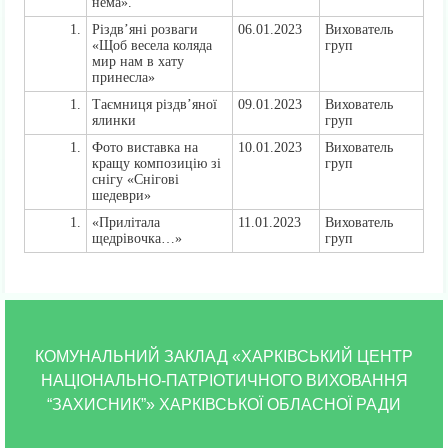
нема».
Різдв’яні розваги
06.01.2023
Вихователь
«Щоб весела коляда
груп
мир нам в хату
принесла»
Таємниця різдв’яної
09.01.2023
Вихователь
ялинки
груп
Фото виставка на
10.01.2023
Вихователь
кращу композицію зі
груп
снігу «Снігові
шедеври»
«Прилітала
11.01.2023
Вихователь
щедрівочка…»
груп
КОМУНАЛЬНИЙ ЗАКЛАД «ХАРКІВСЬКИЙ ЦЕНТР
НАЦІОНАЛЬНО-ПАТРІОТИЧНОГО ВИХОВАННЯ
“ЗАХИСНИК”» ХАРКІВСЬКОЇ ОБЛАСНОЇ РАДИ