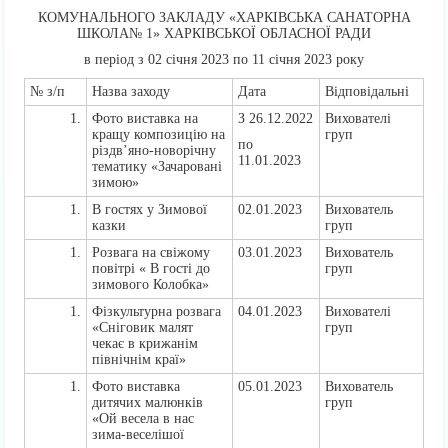
КОМУНАЛЬНОГО ЗАКЛАДУ «ХАРКІВСЬКА САНАТОРНА
ШКОЛА№ 1» ХАРКІВСЬКОЇ ОБЛАСНОЇ РАДИ
в період з 02 січня 2023 по 11 січня 2023 року
№ з/п
Назва заходу
Дата
Відповідальні
Фото виставка на
З 26.12.2022
Вихователі
кращу композицію на
груп
по
різдв’яно-новорічну
11.01.2023
тематику «Зачаровані
зимою»
В гостях у Зимової
02.01.2023
Вихователь
казки
груп
Розвага на свіжому
03.01.2023
Вихователь
повітрі « В гості до
груп
зимового Колобка»
Фізкультурна розвага
04.01.2023
Вихователі
«Сніговик малят
груп
чекає в крижанім
північнім краї»
Фото виставка
05.01.2023
Вихователь
дитячих малюнків
груп
«Ой весела в нас
зима-веселішої