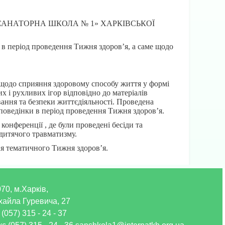
ЬКА САНАТОРНА ШКОЛА № 1» ХАРКІВСЬКОЇ
 в період проведення Тижня здоров’я, а саме щодо
 щодо сприяння здоровому способу життя у формі
их і рухливих ігор відповідно до матеріалів
ння та безпеки життєдіяльності. Проведена
поведінки в період проведення Тижня здоров’я.
конференції , де були проведені бесіди та
дитячого травматизму.
ня тематичного Тижня здоров’я.
70, м.Харків,
хайла Гуревича, 27
 (057) 315 - 24 - 37