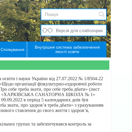
Версія для слабозорих
Внутрішня система забезпечення
Спілкування
якості освіти
освіти і науки України від 27.07.2022 № 1/8504-22
 «Щодо організації фізкультурно-оздоровчої роботи
ро себе треба знати, про себе треба дбати» (лист
ЗАКЛАДУ «ХАРКІВСЬКА САНАТОРНА ШКОЛА № 1»
.09.2022 в період 5 календарних днів був
а знати, про здоров’я треба дбати» з урахуванням
ивого ставлення до свого життя і здоров’я,
льних групах та забезпечувався контроль за