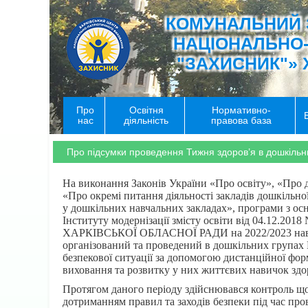
КОМУНАЛЬНИЙ 
НАЦІОНАЛЬНО
"ЗАХИСНИК"» 
Про
Освітня
Нормативно-
нас
діяльність
правова база
Про підсумки проведення Тижня здоров’я в дошкіл
На виконання Законів України «Про освіту», «Про д
«Про окремі питання діяльності закладів дошкільної
у дошкільних навчальних закладах», програми з осно
Інституту модернізації змісту освіти від 04
ХАРКІВСЬКОЇ ОБЛАСНОЇ РАДИ на 2022/2023 навчальн
організований та проведений в дошкільних групах 
безпекової ситуації за допомогою дистанційної фор
виховання та розвитку у них життєвих навичок здо
Протягом даного періоду здійснювався контроль що
дотриманням правил та заходів безпеки під час про