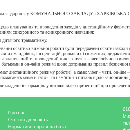
дення Тижня здоров’я у КОМУНАЛЬНОГО ЗАКЛАДУ «ХАРКІВС
щодо планування та проведення заходів у дистанційному форматі
станням синхронного та асинхронного навчання;
я дитячого травматизму.
анні освітньо-виховної роботи були передбачені освітні заходи
 уявних мандрівок, інсценізацій, рольових і сюжетних, дидактичн
планований та проведений цикл занять з валеологічного вихова
а батьками в он-лайн режимі щодо дотримання правил безпечної 
т дистанційного режиму роботи), а саме: viber – чати, on-line – 
опомагають мама й тато» та пам’ятки з питань щодо запобігання 
k викладено інформацію у вигляді відео-презентації про проведен
610
Про нас
Ми
Освітня діяльність
тел
Нормативно-правова база