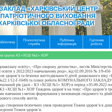
ЗАКЛАД «ХАРКІВСЬКИЙ ЦЕНТР
-ПАТРІОТИЧНОГО ВИХОВАННЯ
ХАРКІВСЬКОЇ ОБЛАСНОЇ РАДИ
Психологічна
Публічна
Гурткова
Бібліотека
служба
інформація
робота
ьних групах КЗ «ХСШ №1» ХОР
ошкільну освіту», «Про охорону дитинства», листів Міністерства 
 освіти у 2022/2023 навчальному році», від 02.09.2016 № 1/9-456
в здоров’я та безпеки життєдіяльності дітей дошкільного віку «П
.12.2018 №22.1/12-Ґ-1049) та плану роботи КОМУНАЛЬНОГО 
ий рік (далі – КЗ «ХСШ №1» ХОР) в період з 05.09.2022 по 09
КЗ «ХСШ №1» ХОР Тиждень здоров’я на тему: «Про здоров’я треб
ми навчання з метою формування у вихованців свідомого та дбайл
рового способу життя.
до створення безпечних умов проведення Тижня здоров’я в дошкі
ведення Тижня здоров’я.