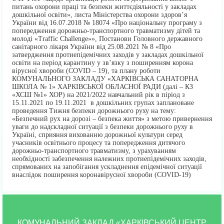
питань охорони праці та безпеки життєдіяльності у закладах
дошкільної освіти», листа Міністерства охорони здоров’я
України від 16.07.2018 № 18074 «Про національну програму з
попередження дорожньо-транспортного травматизму дітей та
молоді «Traffic Challenge»», Постанови Головного державного
санітарного лікаря України від 25.08.2021 № 8 «Про
затвердження протиепідемічних заходів у закладах дошкільної
освіти на період карантину у зв’язку з поширенням корона
вірусної хвороби (COVID – 19), та плану роботи
КОМУНАЛЬНОГО ЗАКЛАДУ «ХАРКІВСЬКА САНАТОРНА
ШКОЛА № 1» ХАРКІВСЬКОЇ ОБЛАСНОЇ РАДИ (далі – КЗ
«ХСШ №1» ХОР) на 2021/2022 навчальний рік в піріод з
15.11.2021 по 19.11.2021 в дошкільних групах заплановане
проведення Тижня безпеки дорожнього руху на тему:
«Безпечний рух на дорозі – безпека життя» з метою привернення
уваги до надскладної ситуації з безпеки дорожнього руху в
Україні, сприяння вихованню дорожньої культури серед
учасників освітнього процесу та попередження дитячого
дорожньо-транспортного травматизму, з урахуванням
необхідності забезпечення належних протиепідемічних заходів,
спрямованих на запобігання ускладнення епідемічної ситуації
внаслідок поширення коронавірусної хвороби (COVID-19)
КОМУНАЛЬНИЙ ЗАКЛАД «ХАРКІВСЬКИЙ ЦЕНТР