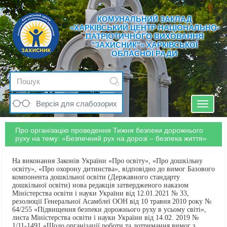
КОМУНАЛЬНИЙ ЗАКЛАД
«ХАРКІВСЬКИЙ ЦЕНТР НАЦІОНАЛЬНО-
ПАТРІОТИЧНОГО ВИХОВАННЯ
"ЗАХИСНИК"» ХАРКІВСЬКОЇ
ОБЛАСНОЇ РАДИ
Версія для слабозорих
Toggle
navigat
Про організацію проведення Тижня безпеки дорожнього
руху на тему: «Безпечний рух на дорозі – безпека життя»
На виконання Законів України «Про освіту», «Про дошкільну
освіту», «Про охорону дитинства», відповідно до вимог Базового
компонента дошкільної освіти (Державного стандарту
дошкільної освіти) нова редакція затвердженого наказом
Міністерства освіти і науки України від 12.01.2021 № 33,
резолюції Генеральної Асамблеї ООН від 10 травня 2010 року №
64/255 «Підвищення безпеки дорожнього руху в усьому світі»,
листа Міністерства освіти і науки України від 14.02. 2019 №
1/11-1491 «Щодо організації роботи та дотримання вимог з