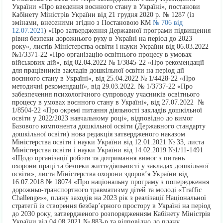
України «Про введення воєнного стану в Україні», постанови
Кабінету Міністрів України від 21 грудня 2020 р. № 1287 (із
змінами, внесеними згідно з Постановою КМ
№ 706 від
12.07.2021
) «Про затвердження Державної програми підвищення
рівня безпеки дорожнього руху в Україні на період до 2023
року», листів Міністерства освіти і науки України від 06.03.2022
№1/3371-22 «Про організацію освітнього процесу в умовах
військових дій», від 02.04.2022 № 1/3845-22 «Про рекомендації
для працівників закладів дошкільної освіти на період дії
воєнного стану в Україні», від 25.04.2022 № 1/4428-22 «Про
методичні рекомендації», від 29.03.2022. № 1/3737-22 «Про
забезпечення психологічного супроводу учасників освітнього
процесу в умовах воєнного стану в Україні», від 27.07.2022 №
1/8504-22 «Про окремі питання діяльності закладів дошкільної
освіти у 2022/2023 навчальному році», відповідно до вимог
Базового компонента дошкільної освіти (Державного стандарту
дошкільної освіти) нова редакція затвердженого наказом
Міністерства освіти і науки України від 12.01.2021 № 33, листа
Міністерства освіти і науки України від 14.02.2019 №1/11-1491
«Щодо організації роботи та дотримання вимог з питань
охорони праці та безпеки життєдіяльності у закладах дошкільної
освіти», листа Міністерства охорони здоров’я України від
16.07.2018 № 18074 «Про національну програму з попередження
дорожньо-транспортного травматизму дітей та молоді «Traffic
Challenge»», плану заходів на 2023 рік з реалізації Національної
стратегії із створення безбар’єрного простору в Україні на період
до 2030 року, затвердженого розпорядженням Кабінету Міністрів
України від 04.08.2021 № 883-р та відповідно до плану