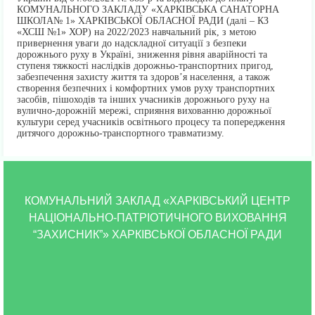
КОМУНАЛЬНОГО ЗАКЛАДУ «ХАРКІВСЬКА САНАТОРНА
ШКОЛА№ 1» ХАРКІВСЬКОЇ ОБЛАСНОЇ РАДИ (далі – КЗ
«ХСШ №1» ХОР) на 2022/2023 навчальний рік, з метою
привернення уваги до надскладної ситуації з безпеки
дорожнього руху в Україні, зниження рівня аварійності та
ступеня тяжкості наслідків дорожньо-транспортних пригод,
забезпечення захисту життя та здоров’я населення, а також
створення безпечних і комфортних умов руху транспортних
засобів, пішоходів та інших учасників дорожнього руху на
вулично-дорожній мережі, сприяння вихованню дорожньої
культури серед учасників освітнього процесу та попередження
дитячого дорожньо-транспортного травматизму.
КОМУНАЛЬНИЙ ЗАКЛАД «ХАРКІВСЬКИЙ ЦЕНТР
НАЦІОНАЛЬНО-ПАТРІОТИЧНОГО ВИХОВАННЯ
“ЗАХИСНИК”» ХАРКІВСЬКОЇ ОБЛАСНОЇ РАДИ