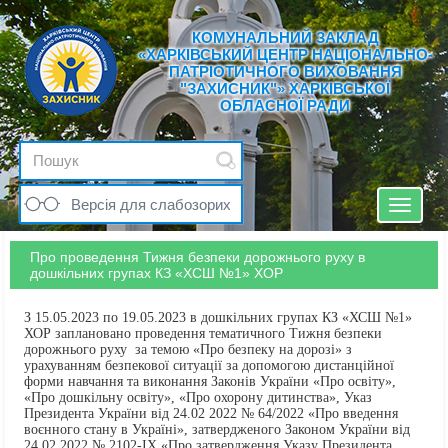
КОМУНАЛЬНИЙ ЗАКЛАД
«ХАРКІВСЬКИЙ ЦЕНТР НАЦІОНАЛЬНО-
ПАТРІОТИЧНОГО ВИХОВАННЯ
"ЗАХИСНИК"» ХАРКІВСЬКОЇ
ОБЛАСНОЇ РАДИ
Версія для слабозорих
Toggle
navigat
Про проведення Тижня безпеки дорожнього руху в
дошкільних групах КЗ «ХСШ №1» ХОР
З 15.05.2023 по 19.05.2023 в дошкільних групах КЗ «ХСШ №1»
ХОР заплановано проведення тематичного Тижня безпеки
дорожнього руху за темою «Про безпеку на дорозі» з
урахуванням безпекової ситуації за допомогою дистанційної
форми навчання та виконання Законів України «Про освіту»,
«Про дошкільну освіту», «Про охорону дитинства», Указ
Президента України від 24.02 2022 № 64/2022 «Про введення
воєнного стану в Україні», затвердженого Законом України від
24.02.2022 № 2102-ІХ «Про затвердження Указу Президента