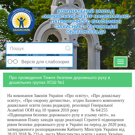
КОМУНАЛЬНИЙ ЗАКЛАД
«ХАРКІВСЬКИЙ ЦЕНТР НАЦІОНАЛЬНО-
ПАТРІОТИЧНОГО ВИХОВАННЯ
"ЗАХИСНИК"» ХАРКІВСЬКОЇ
ОБЛАСНОЇ РАДИ
Версія для слабозорих
Toggle
navigat
Про проведення Тижня безпеки дорожнього руху в
дошкільних групах ХСШ №1
На виконання Законів України «Про освіту», «Про дошкільну
освіту», «Про охорону дитинства», згідно Базового компоненту
дошкільної освіти (нова редакція), резолюції Генеральної
Асамблеї ООН від 10 травня 2010 року № 64/255
«Підвищення безпеки дорожнього руху в усьому світі», на
виконання Плану заходів щодо реалізації Стратегії підвищення
рівня безпеки дорожнього руху в Україні на період до 2020 року,
затвердженого розпорядженням Кабінету Міністрів України від
28.03.2018 № 231-р, листа Міністерства освіти і науки України