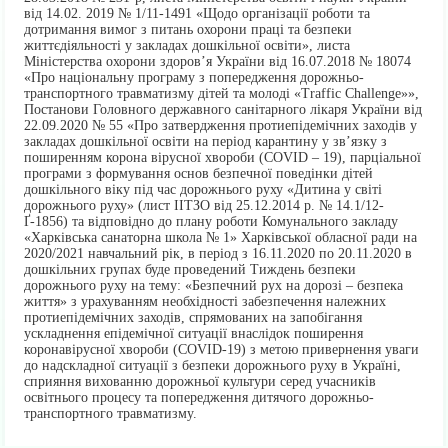
від 14.02. 2019 № 1/11-1491 «Щодо організації роботи та
дотримання вимог з питань охорони праці та безпеки
життєдіяльності у закладах дошкільної освіти», листа
Міністерства охорони здоров’я України від 16.07.2018 № 18074
«Про національну програму з попередження дорожньо-
транспортного травматизму дітей та молоді «Traffic Challenge»»,
Постанови Головного державного санітарного лікаря України від
22.09.2020 № 55 «Про затвердження протиепідемічних заходів у
закладах дошкільної освіти на період карантину у зв’язку з
поширенням корона вірусної хвороби (COVID – 19), парціальної
програми з формування основ безпечної поведінки дітей
дошкільного віку під час дорожнього руху «Дитина у світі
дорожнього руху» (лист ІІТЗО від 25.12.2014 р. № 14.1/12-
Ґ-1856) та відповідно до плану роботи Комунального закладу
«Харківська санаторна школа № 1» Харківської обласної ради на
2020/2021 навчальний рік, в період з 16.11.2020 по 20.11.2020 в
дошкільних групах буде проведений Тиждень безпеки
дорожнього руху на тему: «Безпечний рух на дорозі – безпека
життя» з урахуванням необхідності забезпечення належних
протиепідемічних заходів, спрямованих на запобігання
ускладнення епідемічної ситуації внаслідок поширення
коронавірусної хвороби (COVID-19) з метою привернення уваги
до надскладної ситуації з безпеки дорожнього руху в Україні,
сприяння вихованню дорожньої культури серед учасників
освітнього процесу та попередження дитячого дорожньо-
транспортного травматизму.