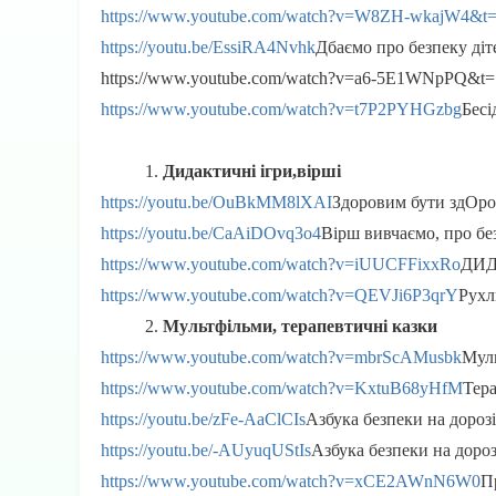
https://www.youtube.com/watch?v=W8ZH-wkajW4&t=
https://youtu.be/EssiRA4Nvhk
Дбаємо про безпеку діте
https://www.youtube.com/watch?v=a6-5E1WNpPQ&t=1
https://www.youtube.com/watch?v=t7P2PYHGzbg
Бесі
Дидактичні ігри,вірші
https://youtu.be/OuBkMM8lXAI
Здоровим бути здОров
https://youtu.be/CaAiDOvq3o4
Вірш вивчаємо, про бе
https://www.youtube.com/watch?v=iUUCFFixxRo
ДИД
https://www.youtube.com/watch?v=QEVJi6P3qrY
Рухл
Мультфільми, терапевтичні казки
https://www.youtube.com/watch?v=mbrScAMusbk
Муль
https://www.youtube.com/watch?v=KxtuB68yHfM
Тера
https://youtu.be/zFe-AaClCIs
Азбука безпеки на дорозі.
https://youtu.be/-AUyuqUStIs
Азбука безпеки на дорозі
https://www.youtube.com/watch?v=xCE2AWnN6W0
П