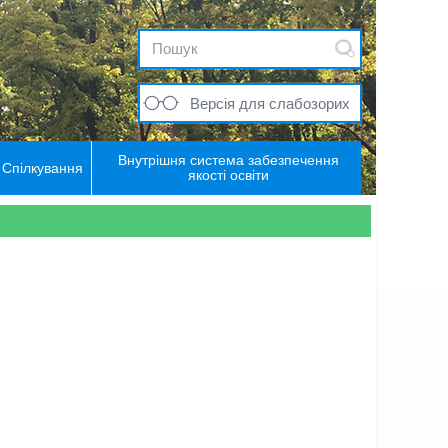
Версія для слабозорих
Внутрішня система забезпечення
Спілкування
якості освіти