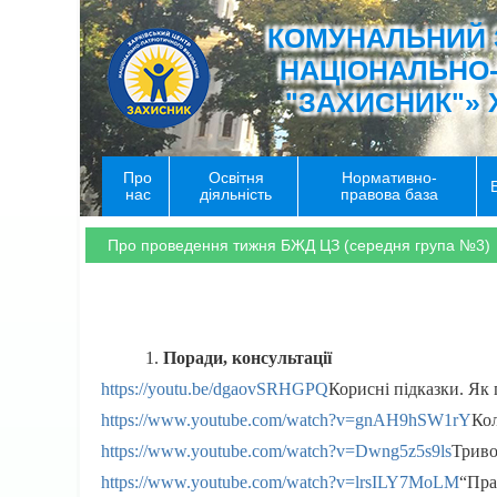
КОМУНАЛЬНИЙ 
НАЦІОНАЛЬНО
"ЗАХИСНИК"» 
Про
Освітня
Нормативно-
нас
діяльність
правова база
Про проведення тижня БЖД ЦЗ (середня група №3)
Поради, консультації
https://youtu.be/dgaovSRHGPQ
Корисні підказки. Як 
https://www.youtube.com/watch?v=gnAH9hSW1rY
Ко
https://www.youtube.com/watch?v=Dwng5z5s9ls
Триво
https://www.youtube.com/watch?v=lrsILY7MoLM
“Пра