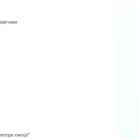
едметами
овтори емоції”