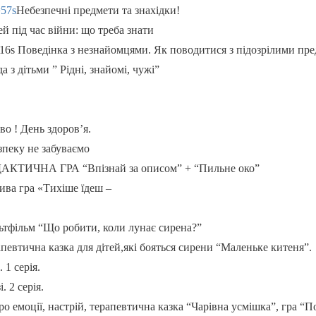
57s
Небезпечні предмети та знахідки!
й під час війни: що треба знати
6s Поведінка з незнайомцями. Як поводитися з підозрілими пр
да з дітьми ” Рідні, знайомі, чужі”
о ! День здоров’я.
зпеку не забуваємо
АКТИЧНА ГРА “Впізнай за описом” + “Пильне око”
ива гра «Тихіше їдеш –
тфільм “Що робити, коли лунає сирена?”
певтична казка для дітей,які бояться сирени “Маленьке китеня”.
 1 серія.
. 2 серія.
ро емоції, настрій, терапевтична казка “Чарівна усмішка”, гра “П