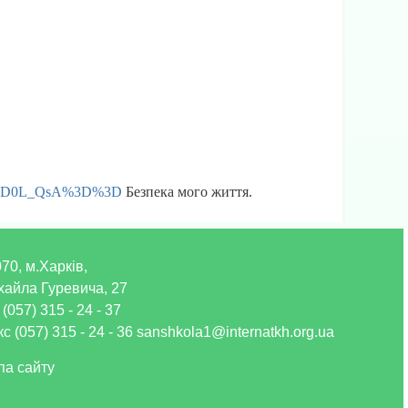
gNGD0L_QsA%3D%3D
Безпека мого життя.
70, м.Харків,
хайла Гуревича, 27
 (057) 315 - 24 - 37
с (057) 315 - 24 - 36 sanshkola1@internatkh.org.ua
па сайту