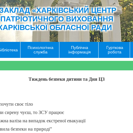
ЗАКЛАД «ХАРКІВСЬКИЙ ЦЕНТР
-ПАТРІОТИЧНОГО ВИХОВАННЯ
ХАРКІВСЬКОЇ ОБЛАСНОЇ РАДИ
Психологічна
Публічна
Гурткова
Бібліотека
служба
інформація
робота
Тиждень безпеки дитини та Дня ЦЗ
почути своє тіло
ли сирену чуєш, то ЗСУ працює
жна валіза на випадок екстреної евакуації
вила безпеки на природі”