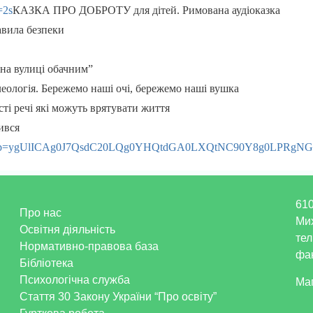
=2s
КАЗКА ПРО ДОБРОТУ для дітей. Римована аудіоказка
авила безпеки
 на вулиці обачним”
еологія. Бережемо наші очі, бережемо наші вушка
сті речі які можуть врятувати життя
ився
G9c&pp=ygUlICAg0J7QsdC20LQg0YHQtdGA0LXQtNC90Y8g0LPR
610
Про нас
Ми
Освітня діяльність
тел
Нормативно-правова база
фак
Бібліотека
Психологічна служба
Ма
Стаття 30 Закону України “Про освіту”