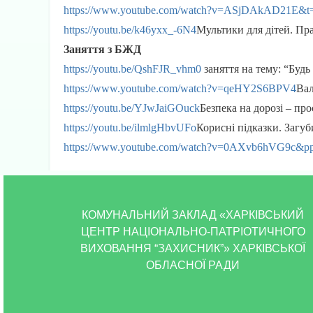
https://www.youtube.com/watch?v=ASjDAkAD21E&t
https://youtu.be/k46yxx_-6N4
Мультики для дітей. Пр
Заняття з БЖД
https://youtu.be/QshFJR_vhm0
заняття на тему: “Будь
https://www.youtube.com/watch?v=qeHY2S6BPV4
Вал
https://youtu.be/YJwJaiGOuck
Безпека на дорозі – про
https://youtu.be/ilmlgHbvUFo
Корисні підказки. Загуб
https://www.youtube.com/watch?v=0AXvb6hV
КОМУНАЛЬНИЙ ЗАКЛАД «ХАРКІВСЬКИЙ
ЦЕНТР НАЦІОНАЛЬНО-ПАТРІОТИЧНОГО
ВИХОВАННЯ “ЗАХИСНИК”» ХАРКІВСЬКОЇ
ОБЛАСНОЇ РАДИ