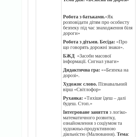
Робота з батьками.
«Як
розповідати дітям про особисту
безпеку під час знаходження біля
дороги»
Робота з дітьми. Бесіда:
«Про
що говорять дорожні знаки».
БЖД
«Засоби масової
інформації. Сигнал уваги»
Дидактична гра:
««Безпека на
дорозі».
Художнє слово.
Пізнавальний
вірш «Світлофор»
Руханка:
«Тихіше їдеш – далі
будеш. Cтоп.»
Інтегроване заняття
з логіко-
математичного розвитку,
ознайомлення з соціумом та
художньо-продуктивною
діяльністю (Малювання).
Тема
: