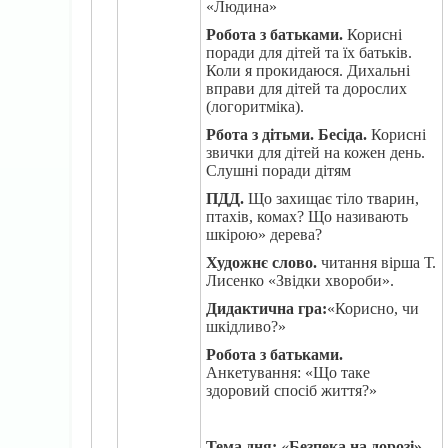
«Людина»
Робота з батьками.
Корисні
поради для дітей та їх батьків.
Коли я прокидаюся. Дихальні
вправи для дітей та дорослих
(логоритміка).
Рбота з дітьми. Бесіда.
Корисні
звички для дітей на кожен день.
Слушні поради дітям
ПДД.
Що захищає тіло тварин,
птахів, комах? Що називають
шкірою» дерева?
Художнє слово.
читання вірша Т.
Лисенко «Звідки хвороби».
Дидактична гра:
«Корисно, чи
шкідливо?»
Робота з батьками.
Анкетування: «Що таке
здоровий спосіб життя?»
Тема дня:
«
Безпека на дорозі
»