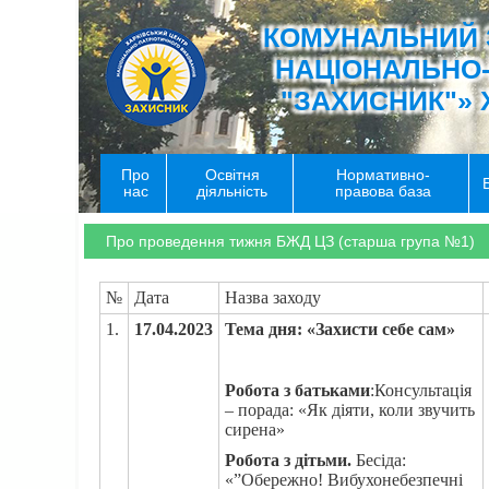
КОМУНАЛЬНИЙ 
НАЦІОНАЛЬНО
"ЗАХИСНИК"» 
Про
Освітня
Нормативно-
нас
діяльність
правова база
Про проведення тижня БЖД ЦЗ (старша група №1)
№
Дата
Назва заходу
1.
1
7.04.2023
Тема дня: «Захисти себе сам»
Робота з батьками
:Консультація
– порада: «Як діяти, коли звучить
сирена»
Робота з дітьми.
Бесіда:
«”Обережно! Вибухонебезпечні