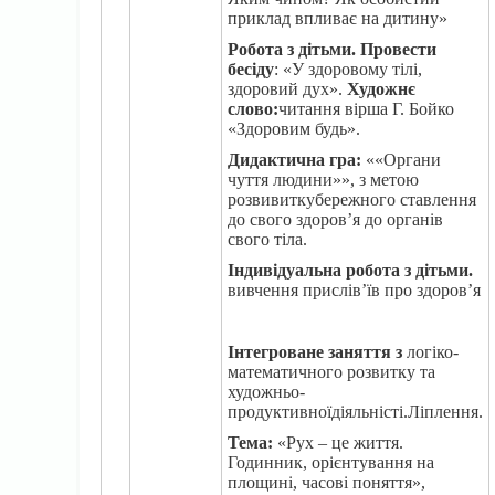
приклад впливає на дитину»
Робота з дітьми.
Провести
бесіду
: «У здоровому тілі,
здоровий дух».
Художнє
слово:
читання вірша Г. Бойко
«Здоровим будь».
Дидактична гра:
««Органи
чуття людини»», з метою
розвивиткубережного ставлення
до свого здоров’я до органів
свого тіла.
Індивідуальна робота з дітьми.
вивчення прислів’їв про здоров’я
Інтегроване заняття з
логіко-
математичного розвитку та
художньо-
продуктивноїдіяльністі.Ліплення.
Тема:
«Рух – це життя.
Годинник, орієнтування на
площині, часові поняття»,