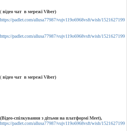
(
відео чат в мережі
Viber
)
https://padlet.com/allusa77987/vujv119o6968vsft/wish/1521627199
https://padlet.com/allusa77987/vujv119o6968vsft/wish/1521627199
(
відео чат в мережі
Viber
)
(Відео-спілкування з дітьми на платформі Meet),
https://padlet.com/allusa77987/vujv119o6968vsft/wish/1521627199