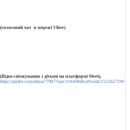
(голосовий чат в мережі
Viber
)
(Відео-спілкування з дітьми на платформі Meet),
https://padlet.com/allusa77987/vujv119o6968vsft/wish/1521627199