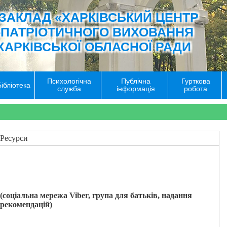
ЗАКЛАД «ХАРКІВСЬКИЙ ЦЕНТР
-ПАТРІОТИЧНОГО ВИХОВАННЯ
ХАРКІВСЬКОЇ ОБЛАСНОЇ РАДИ
Психологічна
Публічна
Гурткова
Бібліотека
служба
інформація
робота
Ресурси
(соціальна мережа
Viber
, група для батьків, надання
рекомендацій)