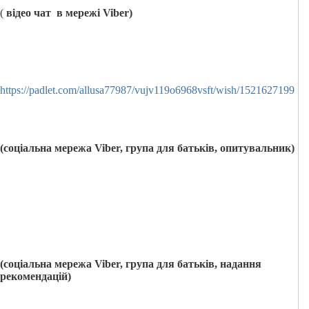
(
відео чат в мережі
Viber
)
https://padlet.com/allusa77987/vujv119o6968vsft/wish/1521627199
(соціальна мережа
Viber
, група для батьків, опитувальник)
(соціальна мережа
Viber
, група для батьків, надання
рекомендацій)