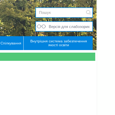
Версія для слабозорих
Внутрішня система забезпечення
Спілкування
якості освіти