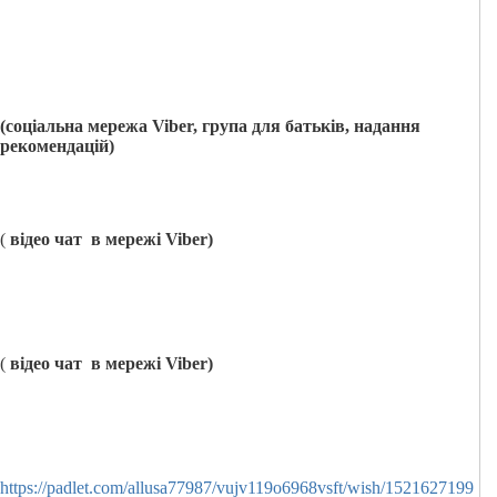
(соціальна мережа
Viber
, група для батьків, надання
рекомендацій)
(
відео чат в мережі
Viber
)
(
відео чат в мережі
Viber
)
https://padlet.com/allusa77987/vujv119o6968vsft/wish/1521627199