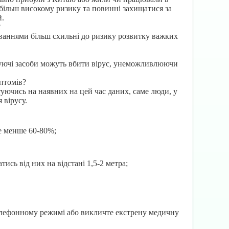
більш високому ризику та повинні захищатися за
й.
?
рюваннями більш схильні до ризику розвитку важких
куючі засоби можуть вбити вірус, унеможливлюючи
птомів?
уючись на наявних на цей час даних, саме люди, у
вірусу.
е менше 60-80%;
ись від них на відстані 1,5-2 метра;
 телефонному режимі або викличте екстрену медичну