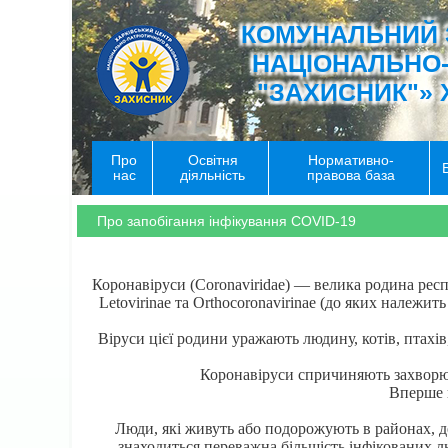
КОМУНАЛЬНИЙ 
НАЦІОНАЛЬНО
"ЗАХИСНИК"» 
Про
Освітня
Нормативно-
нас
діяльність
правова база
Про запобігання інфікування COVID-19
Коронавіруси (Coronaviridae) — велика родина респ
Letovirinae та Orthocoronavirinae (до яких належ
Віруси цієї родини уражають людину, котів, птахі
Коронавіруси спричиняють захворюва
Вперше в
Люди, які живуть або подорожують в районах, 
знаходиться переважна більшість інфікованих л