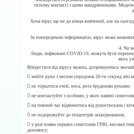
тісному контакті з цими мандрівниками. Медичн
д
Хоча вірус ще не до кінця вивчений, але на сього
За попередньою інформацією, вірус може виживат
4. Чи 
Люди, інфіковані COVID-19, можуть бути переносн
яких у
Вберегтися від вірусу можна, дотримуючись звичайн
 мийте руки з милом упродовж 20-ти секунд або к
 не торкатися очей, носа, рота брудними руками;
 не контактуйте з особами, у яких наявні симптоми
 на певний час відмовитись від рукостискань і віт
 не подорожуйте до епіцентрів захворювання;
 у разі появи перших симптомів ГРВІ, високої тем
допомогу;