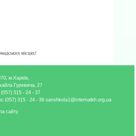
омадських місцях!
70, м.Харків,
хайла Гуревича, 27
 (057) 315 - 24 - 37
с (057) 315 - 24 - 36 sanshkola1@internatkh.org.ua
па сайту