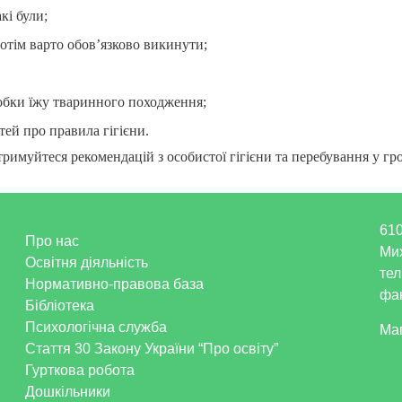
кі були;
потім варто обов’язково викинути;
робки їжу тваринного походження;
ей про правила гігієни.
тримуйтеся рекомендацій з особистої гігієни та перебування у гр
610
Про нас
Ми
Освітня діяльність
тел
Нормативно-правова база
фак
Бібліотека
Психологічна служба
Ма
Стаття 30 Закону України “Про освіту”
Гурткова робота
Дошкільники