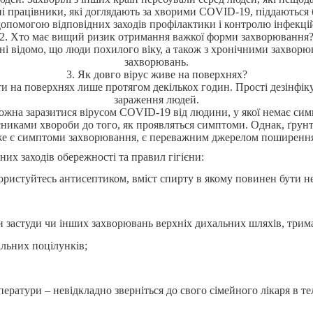
і працівники, які доглядають за хворими COVID-19, піддаються 
опомогою відповідних заходів профілактики і контролю інфекці
2. Хто має вищий ризик отримання важкої форми захворювання
дні відомо, що люди похилого віку, а також з хронічними захво
захворювань.
3. Як довго вірус живе на поверхнях?
и на поверхнях лише протягом декількох годин. Прості дезінфі
зараження людей.
можна заразитися вірусом COVID-19 від людини, у якої немає сим
иками хвороби до того, як проявляться симптоми. Однак, ґрунт
же є симптоми захворювання, є переважним джерелом поширення 
их заходів обережності та правил гігієни:
ористуйтесь антисептиком, вміст спирту в якому повинен бути н
 застуди чи інших захворювань верхніх дихальних шляхів, тримат
альних поцілунків;
ператури – невідкладно зверніться до свого сімейного лікаря в