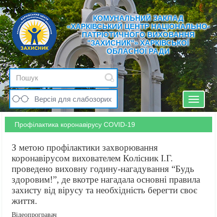
КОМУНАЛЬНИЙ ЗАКЛАД
«ХАРКІВСЬКИЙ ЦЕНТР НАЦІОНАЛЬНО-
ПАТРІОТИЧНОГО ВИХОВАННЯ
"ЗАХИСНИК"» ХАРКІВСЬКОЇ
ОБЛАСНОЇ РАДИ
Версія для слабозорих
Toggle
navigat
Профілактика коронавірусу COVID-19
З метою профілактики захворювання
коронавірусом вихователем Колісник І.Г.
проведено виховну годину-нагадування “Будь
здоровим!”, де вкотре нагадала основні правила
захисту від вірусу та необхідність берегти своє
життя.
Відеопрогравач