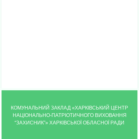
Media error: Format(s) not supported or source(s) not found
Завантажити файл: http://internat-diabet.com.ua/wp-cont
КОМУНАЛЬНИЙ ЗАКЛАД «ХАРКІВСЬКИЙ ЦЕНТР
00:00
НАЦІОНАЛЬНО-ПАТРІОТИЧНОГО ВИХОВАННЯ
“ЗАХИСНИК”» ХАРКІВСЬКОЇ ОБЛАСНОЇ РАДИ