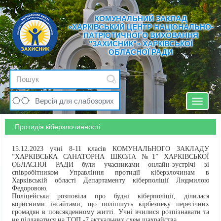
КОМУНАЛЬНИЙ ЗАКЛАД
«ХАРКІВСЬКИЙ ЦЕНТР НАЦІОНАЛЬНО-
ПАТРІОТИЧНОГО ВИХОВАННЯ
"ЗАХИСНИК"» ХАРКІВСЬКОЇ
ОБЛАСНОЇ РАДИ
Версія для слабозорих
Toggle
navigat
Протидія кіберзлочинності
15.12.2023 учні 8-11 класів КОМУНАЛЬНОГО ЗАКЛАДУ
“ХАРКІВСЬКА САНАТОРНА ШКОЛА №1” ХАРКІВСЬКОЇ
ОБЛАСНОЇ РАДИ були учасниками онлайн-зустрічі зі
співробітником Управління протидії кіберзлочинам в
Харківській області Департаменту кіберполіції Людмилою
Федоровою.
Поліцейська розповіла про будні кіберполіції, ділилася
корисними інсайтами, що поліпшуть кірбезпеку пересічних
громадян в повсякденному житті. Учні вчилися розпізнавати та
не піддаватися на ТОП -7 актуальних схем шахрайства.