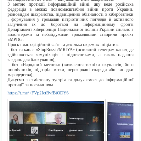
З метою протидії інформаційній війні, яку веде російська
федерація в межах повномасштабної війни проти України,
різновидам шахрайства, підвищенню обізнаності з кібербезпеки
, формування у громадян патріотичних поглядів й активного
залучення їх до боротьби на інформаційному фронті
Департамент кіберполіції Національної поліції України спільно з
волонтерами та небайдужими громадянами створили проєкт
«МРІЯ».
Проєкт має офіційний сайт та декілька окремих ініціатив:
– бот та канал «StopRussia/MRIYA» (основний телеграм-канал, де
здійснюється комунікація з підписниками, а також надання
завдань для блокування);
– бот «Народний месник» (виявлення техніки окупантів, його
поплічників, підозрілі мітки, нерозірвані снаряди або випадки
мародерства);
Дякуємо за змістовну зустріч та долучаємося до інформаційної
протидії за посиланням
https://t.me/+FVp2IctBvfBiODY6