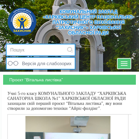
КОМУНАЛЬНИЙ ЗАКЛАД
«ХАРКІВСЬКИЙ ЦЕНТР НАЦІОНАЛЬНО-
ПАТРІОТИЧНОГО ВИХОВАННЯ
"ЗАХИСНИК"» ХАРКІВСЬКОЇ
ОБЛАСНОЇ РАДИ
Версія для слабозорих
Toggle
navigat
Проєкт “Вітальна листівка”
Учні 5-го класу КОМУНАЛЬНОГО ЗАКЛАДУ “ХАРКІВСЬКА
САНАТОРНА ШКОЛА №1” ХАРКІВСЬКОЇ ОБЛАСНОЇ РАДИ
захищали свій перший проєкт “Вітальна листівка”, яку вони
створили за допомогою техніки “Айріс-фолдінг”.