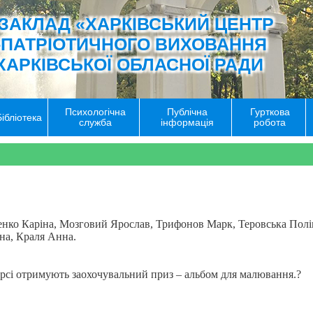
ЗАКЛАД «ХАРКІВСЬКИЙ ЦЕНТР
-ПАТРІОТИЧНОГО ВИХОВАННЯ
ХАРКІВСЬКОЇ ОБЛАСНОЇ РАДИ
Психологічна
Публічна
Гурткова
Бібліотека
служба
інформація
робота
енко Каріна, Мозговий Ярослав, Трифонов Марк, Теровська Полі
іна, Краля Анна.
курсі отримують заохочувальний приз – альбом для малювання.
?
️