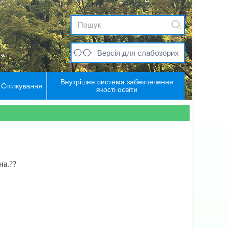
Версія для слабозорих
Внутрішня система забезпечення
Спілкування
якості освіти
на.
?
?