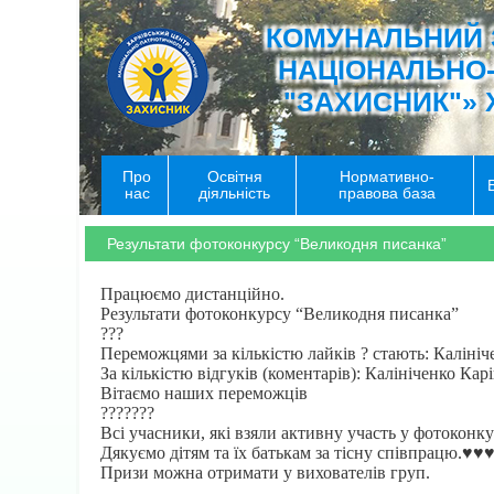
КОМУНАЛЬНИЙ 
НАЦІОНАЛЬНО
"ЗАХИСНИК"» 
Про
Освітня
Нормативно-
нас
діяльність
правова база
Результати фотоконкурсу “Великодня писанка”
Працюємо дистанційно.
Результати фотоконкурсу “Великодня писанка”
?
?
?
Переможцями за кількістю лайків
?
стають: Калініч
За кількістю відгуків (коментарів): Калініченко Кар
Вітаємо наших переможців
?
?
?
?
?
?
?
Всі учасники, які взяли активну участь у фотокон
Дякуємо дітям та їх батькам за тісну співпрацю.
♥️
♥️
♥
Призи можна отримати у вихователів груп.