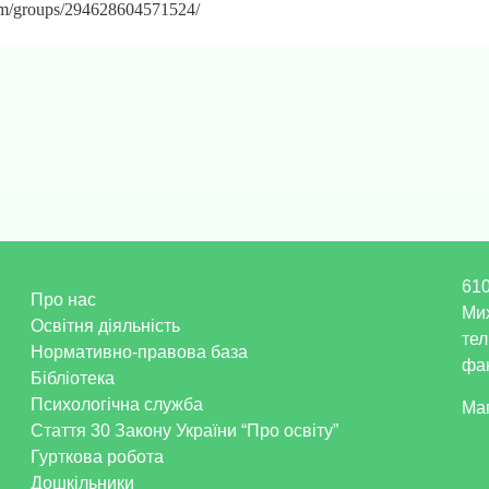
om/groups/294628604571524/
610
Про нас
Ми
Освітня діяльність
тел
Нормативно-правова база
фак
Бібліотека
Психологічна служба
Ма
Стаття 30 Закону України “Про освіту”
Гурткова робота
Дошкільники