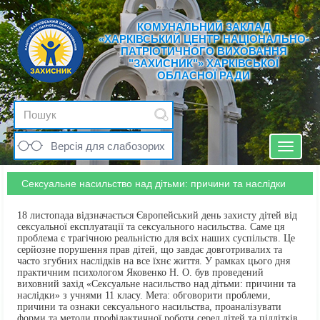
КОМУНАЛЬНИЙ ЗАКЛАД
«ХАРКІВСЬКИЙ ЦЕНТР НАЦІОНАЛЬНО-
ПАТРІОТИЧНОГО ВИХОВАННЯ
"ЗАХИСНИК"» ХАРКІВСЬКОЇ
ОБЛАСНОЇ РАДИ
Версія для слабозорих
Toggle
navigat
Сексуальне насильство над дітьми: причини та наслідки
18 листопада відзначається Європейський день захисту дітей від
сексуальної експлуатації та сексуального насильства. Саме ця
проблема є трагічною реальністю для всіх наших суспільств. Це
серйозне порушення прав дітей, що завдає довготривалих та
часто згубних наслідків на все їхнє життя. У рамках цього дня
практичним психологом Яковенко Н. О. був проведений
виховний захід «Сексуальне насильство над дітьми: причини та
наслідки» з учнями 11 класу. Мета: обговорити проблеми,
причини та ознаки сексуального насильства, проаналізувати
форми та методи профілактичної роботи серед дітей та підлітків