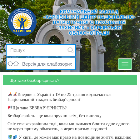
КОМУНАЛЬНИЙ ЗАКЛАД
«ХАРКІВСЬКИЙ ЦЕНТР НАЦІОНАЛЬНО-
ПАТРІОТИЧНОГО ВИХОВАННЯ
"ЗАХИСНИК"» ХАРКІВСЬКОЇ
ОБЛАСНОЇ РАДИ
Версія для слабозорих
Toggle
navigat
Що таке безбар’єрність?
Вперше в Україні з 19 по 25 травня відзначається
Національний тиждень безбар’єрності!
Що таке БЕЗБАР’ЄРНІСТЬ?
Безбар’єрність –це коли зручно всім, без винятку.
Світ стає яскравішим тоді, коли ми вчимося бачити одне одного
не через призму обмежень, а через призму людності.
У світі, де кожен має право на повноцінне життя, важливо