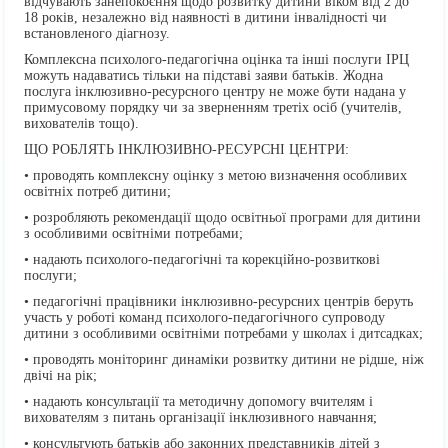
відчувають занепокоєння щодо розвитку дитини віком від 2 до
18 років, незалежно від наявності в дитини інвалідності чи
встановленого діагнозу.
Комплексна психолого-педагогічна оцінка та інші послуги ІРЦ
можуть надаватись тільки на підставі заяви батьків. Жодна
послуга інклюзивно-ресурсного центру не може бути надана у
примусовому порядку чи за зверненням третіх осіб (учителів,
вихователів тощо).
ЩО РОБЛЯТЬ ІНКЛЮЗИВНО-РЕСУРСНІ ЦЕНТРИ:
• проводять комплексну оцінку з метою визначення особливих
освітніх потреб дитини;
• розробляють рекомендації щодо освітньої програми для дитини
з особливими освітніми потребами;
• надають психолого-педагогічні та корекційно-розвиткові
послуги;
• педагогічні працівники інклюзивно-ресурсних центрів беруть
участь у роботі команд психолого-педагогічного супроводу
дитини з особливими освітніми потребами у школах і дитсадках;
• проводять моніторинг динаміки розвитку дитини не рідше, ніж
двічі на рік;
• надають консультації та методичну допомогу вчителям і
вихователям з питань організації інклюзивного навчання;
• консультують батьків або законних представників дітей з