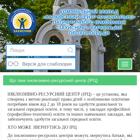
КОМУНАЛЬНИЙ ЗАКЛАД
«ХАРКІВСЬКИЙ ЦЕНТР НАЦІОНАЛЬНО-
ПАТРІОТИЧНОГО ВИХОВАННЯ
"ЗАХИСНИК"» ХАРКІВСЬКОЇ
ОБЛАСНОЇ РАДИ
Версія для слабозорих
Toggle
navigat
Що таке інклюзивно-ресурсний центр (ІРЦ)
ІНКЛЮЗИВНО-РЕСУРСНИЙ ЦЕНТР (ІРЦ) – це установа, яка
створена з метою реалізації права дітей з особливими освітніми
потребами віком від 2 до 18 років на здобуття дошкільної та
загальної середньої освіти, в тому числі, у закладах професійної
(професійно-технічної) освіти та інших навчальних закладах, які
забезпечують здобуття загальної середньої освіти.
ХТО МОЖЕ ЗВЕРНУТИСЬ ДО ІРЦ:
До інклюзивно-ресурсних центрів можуть звернутись батьки, які