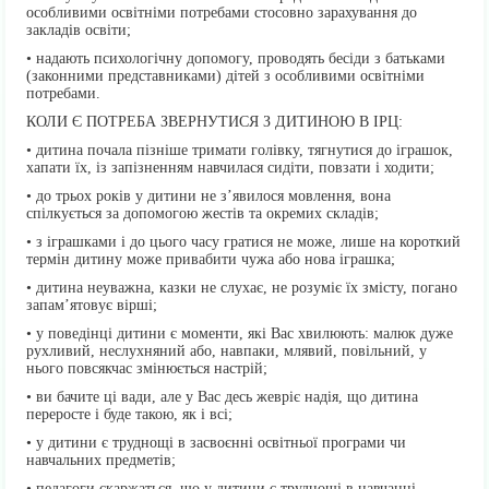
особливими освітніми потребами стосовно зарахування до
закладів освіти;
• надають психологічну допомогу, проводять бесіди з батьками
(законними представниками) дітей з особливими освітніми
потребами.
КОЛИ Є ПОТРЕБА ЗВЕРНУТИСЯ З ДИТИНОЮ В ІРЦ:
• дитина почала пізніше тримати голівку, тягнутися до іграшок,
хапати їх, із запізненням навчилася сидіти, повзати і ходити;
• до трьох років у дитини не з’явилося мовлення, вона
спілкується за допомогою жестів та окремих складів;
• з іграшками і до цього часу гратися не може, лише на короткий
термін дитину може привабити чужа або нова іграшка;
• дитина неуважна, казки не слухає, не розуміє їх змісту, погано
запам’ятовує вірші;
• у поведінці дитини є моменти, які Вас хвилюють: малюк дуже
рухливий, неслухняний або, навпаки, млявий, повільний, у
нього повсякчас змінюється настрій;
• ви бачите ці вади, але у Вас десь жевріє надія, що дитина
переросте і буде такою, як і всі;
• у дитини є труднощі в засвоєнні освітньої програми чи
навчальних предметів;
• педагоги скаржаться, що у дитини є труднощі в навчанні,