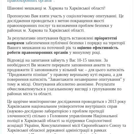
правоохоронних органів”.
Шановні мешканці м. Харкова та Харківської області!
Пропонуємо Вам взяти участь у соціологічному опитуванні. Це
дослідження проводиться з метою покращення якості
правоохоронних послуг та визначення проблем безпеки у
районах м. Харкова та Харківської області.
За результатами опитування будуть встановлені
пріоритетні
напрями
забезпечення публічної безпеки і порядку на території
Вашого мешкання на поточний рік та
оцінено ефективність
роботи правоохоронних органів
у минулому році.
Відповіді на запитання займуть у Вас 10-15 хвилин. За
необхідності Ви можете перервати заповнення анкети та
продовжити її заповнювати у вільний час – для цього натисніть
“Продовжити пізніше” у правому верхньому куті екрана, а для
повернення натисніть “Завантажити незавершене опитування” у
тому ж місці. Опитування абсолютно анонімне. Результати
обчислюватимуться в узагальненому вигляді з групуванням по
районах міста та області.
Це щорічне моніторингове дослідження проводиться з 2013 року
Харківським національним університетом внутрішніх справ
(науково-дослідною лабораторією з проблем протидії
злочинності) спільно з Головним управлінням Національної
поліції в Харківській області за підтримки Соціологічної
асоціації України, Консультативної місії Європейського Союзу та
Харківської обласної державної адміністрації в рамках