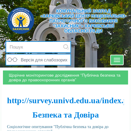
КОМУНАЛЬНИЙ ЗАКЛАД
«ХАРКІВСЬКИЙ ЦЕНТР НАЦІОНАЛЬНО-
ПАТРІОТИЧНОГО ВИХОВАННЯ
"ЗАХИСНИК"» ХАРКІВСЬКОЇ
ОБЛАСНОЇ РАДИ
Версія для слабозорих
Toggle
navigat
Щорічне моніторингове дослідження “Публічна безпека та
довіра до правоохоронних органів”
http://survey.univd.edu.ua/index.
Безпека та Довіра
Соціологічне опитування “Публічна безпека та довіра до